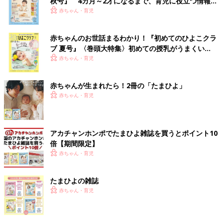
秋号』 4カ月～2才になるまで、育児に役立つ情報が
いっぱい！
赤ちゃん・育児
赤ちゃんのお世話まるわかり！『初めてのひよこクラ
ブ 夏号』〈巻頭大特集〉初めての授乳がうまくい
く！ おっぱい・ミルクの基本と夏のトラブル 解決テ
赤ちゃん・育児
ク
赤ちゃんが生まれたら！2冊の「たまひよ」
赤ちゃん・育児
アカチャンホンポでたまひよ雑誌を買うとポイント10
倍【期間限定】
赤ちゃん・育児
たまひよの雑誌
赤ちゃん・育児