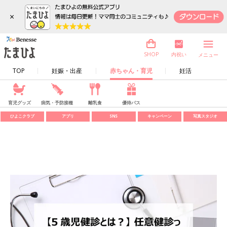
×
内祝い
SHOP
メニュー
TOP
妊娠・出産
赤ちゃん・育児
妊活
育児グッズ
病気・予防接種
離乳食
優待パス
ひよこクラブ
アプリ
SNS
キャンペーン
写真スタジオ