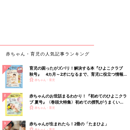
赤ちゃん・育児の人気記事ランキング
育児の困ったがズバリ！解決する本『ひよこクラブ
秋号』 4カ月～2才になるまで、育児に役立つ情報が
いっぱい！
赤ちゃん・育児
赤ちゃんのお世話まるわかり！『初めてのひよこクラ
ブ 夏号』〈巻頭大特集〉初めての授乳がうまくい
く！ おっぱい・ミルクの基本と夏のトラブル 解決テ
赤ちゃん・育児
ク
赤ちゃんが生まれたら！2冊の「たまひよ」
赤ちゃん・育児