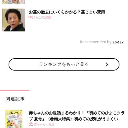
お墓の撤去にいくらかかる？墓じまい費用
PR(くらしの話題)
Recommended by
ランキングをもっと見る
関連記事
赤ちゃんのお世話まるわかり！『初めてのひよこクラ
ブ 夏号』〈巻頭大特集〉初めての授乳がうまくい
く！ おっぱい・ミルクの基本と夏のトラブル 解決テ
赤ちゃん・育児