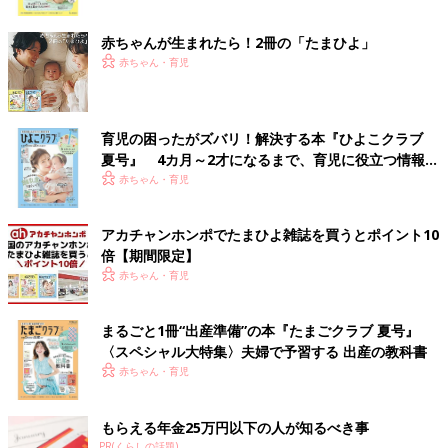
ク
赤ちゃんが生まれたら！2冊の「たまひよ」
赤ちゃん・育児
育児の困ったがズバリ！解決する本『ひよこクラブ
夏号』 4カ月～2才になるまで、育児に役立つ情報が
いっぱい！
赤ちゃん・育児
アカチャンホンポでたまひよ雑誌を買うとポイント10
倍【期間限定】
赤ちゃん・育児
まるごと1冊“出産準備”の本『たまごクラブ 夏号』
〈スペシャル大特集〉夫婦で予習する 出産の教科書
赤ちゃん・育児
もらえる年金25万円以下の人が知るべき事
PR(くらしの話題)