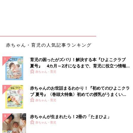
赤ちゃん・育児の人気記事ランキング
育児の困ったがズバリ！解決する本『ひよこクラブ
夏号』 4カ月～2才になるまで、育児に役立つ情報が
いっぱい！
赤ちゃん・育児
赤ちゃんのお世話まるわかり！『初めてのひよこクラ
ブ 夏号』〈巻頭大特集〉初めての授乳がうまくい
く！ おっぱい・ミルクの基本と夏のトラブル 解決テ
赤ちゃん・育児
ク
赤ちゃんが生まれたら！2冊の「たまひよ」
赤ちゃん・育児