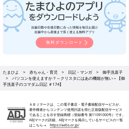
妊娠日数や生後日数に合った情報を毎日お届け
妊娠中から産後まで長く使える無料アプリ
無料ダウンロード
たまひよ
赤ちゃん・育児
日記・マンガ
御手洗直子
パソコンを使えますか？～クリスタにはあの機能が無い～【御
手洗直子のコマダム日記 ＃174】
ＡＢＪマークは、この電子書店・電子書籍配信サービスが、
著作権者からコンテンツ使用許諾を得た正規版配信サービス
であることを示す登録商標（登録番号 第11091000号）です。
ABJマークの詳細、ABJマークを掲示しているサービスの一覧
はこちら→
https://aebs.or.jp/