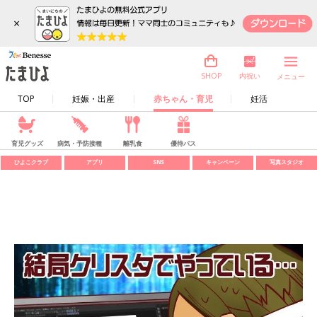
×
内祝い
SHOP
メニュー
TOP
妊娠・出産
赤ちゃん・育児
妊活
育児グッズ
病気・予防接種
離乳食
優待パス
ひよこクラブ
アプリ
SNS
キャンペーン
写真スタジオ