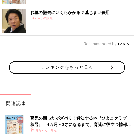
お墓の撤去にいくらかかる？墓じまい費用
PR(くらしの話題)
Recommended by
ランキングをもっと見る
関連記事
育児の困ったがズバリ！解決する本『ひよこクラブ
秋号』 4カ月～2才になるまで、育児に役立つ情報が
いっぱい！
赤ちゃん・育児