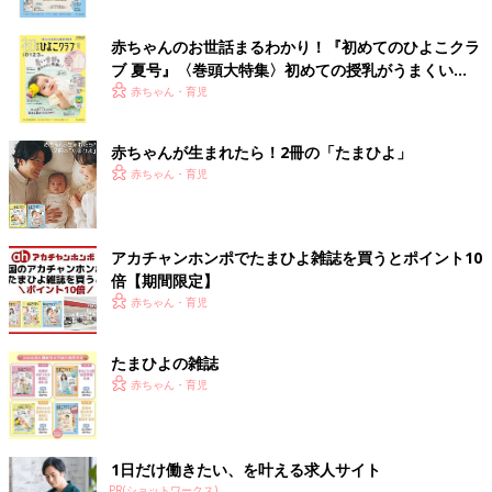
赤ちゃんのお世話まるわかり！『初めてのひよこクラ
ブ 夏号』〈巻頭大特集〉初めての授乳がうまくい
く！ おっぱい・ミルクの基本と夏のトラブル 解決テ
赤ちゃん・育児
ク
赤ちゃんが生まれたら！2冊の「たまひよ」
赤ちゃん・育児
アカチャンホンポでたまひよ雑誌を買うとポイント10
倍【期間限定】
赤ちゃん・育児
たまひよの雑誌
赤ちゃん・育児
1日だけ働きたい、を叶える求人サイト
PR(ショットワークス)