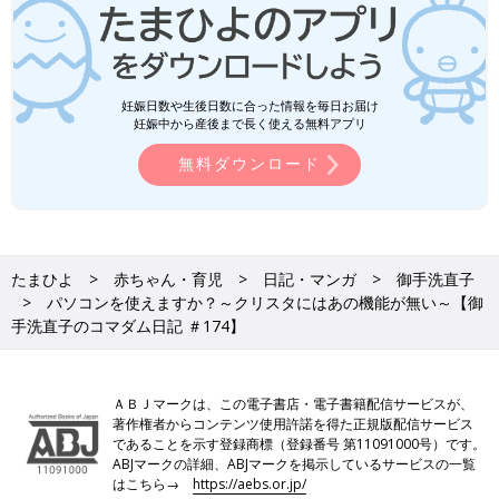
妊娠日数や生後日数に合った情報を毎日お届け
妊娠中から産後まで長く使える無料アプリ
無料ダウンロード
たまひよ
赤ちゃん・育児
日記・マンガ
御手洗直子
パソコンを使えますか？～クリスタにはあの機能が無い～【御
手洗直子のコマダム日記 ＃174】
ＡＢＪマークは、この電子書店・電子書籍配信サービスが、
著作権者からコンテンツ使用許諾を得た正規版配信サービス
であることを示す登録商標（登録番号 第11091000号）です。
ABJマークの詳細、ABJマークを掲示しているサービスの一覧
はこちら→
https://aebs.or.jp/