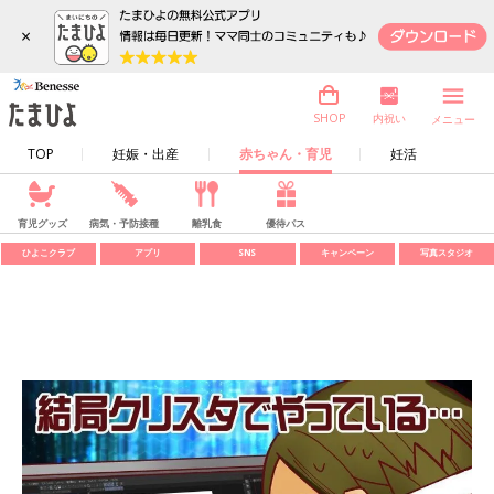
×
内祝い
SHOP
メニュー
TOP
妊娠・出産
赤ちゃん・育児
妊活
育児グッズ
病気・予防接種
離乳食
優待パス
ひよこクラブ
アプリ
SNS
キャンペーン
写真スタジオ