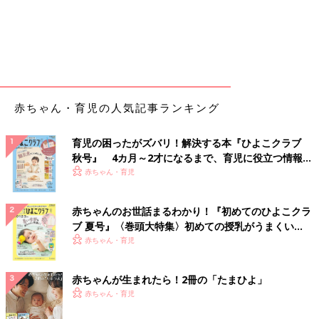
赤ちゃん・育児の人気記事ランキング
育児の困ったがズバリ！解決する本『ひよこクラブ
秋号』 4カ月～2才になるまで、育児に役立つ情報が
いっぱい！
赤ちゃん・育児
赤ちゃんのお世話まるわかり！『初めてのひよこクラ
ブ 夏号』〈巻頭大特集〉初めての授乳がうまくい
く！ おっぱい・ミルクの基本と夏のトラブル 解決テ
赤ちゃん・育児
ク
赤ちゃんが生まれたら！2冊の「たまひよ」
赤ちゃん・育児