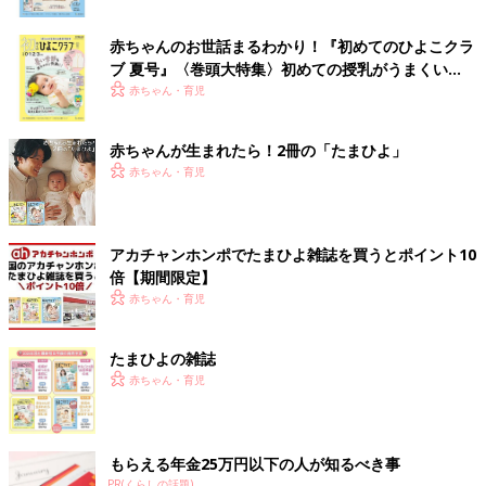
赤ちゃんのお世話まるわかり！『初めてのひよこクラ
ブ 夏号』〈巻頭大特集〉初めての授乳がうまくい
く！ おっぱい・ミルクの基本と夏のトラブル 解決テ
赤ちゃん・育児
ク
赤ちゃんが生まれたら！2冊の「たまひよ」
赤ちゃん・育児
アカチャンホンポでたまひよ雑誌を買うとポイント10
倍【期間限定】
赤ちゃん・育児
たまひよの雑誌
赤ちゃん・育児
もらえる年金25万円以下の人が知るべき事
PR(くらしの話題)