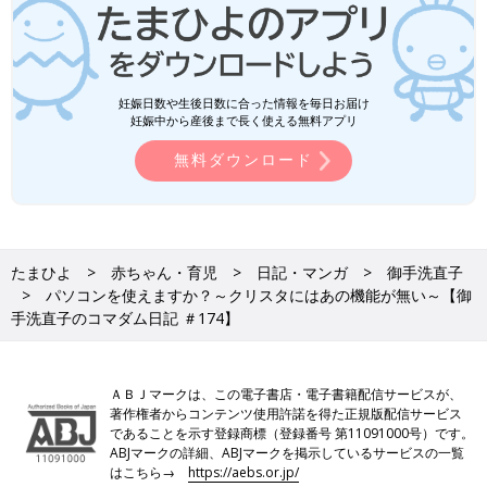
妊娠日数や生後日数に合った情報を毎日お届け
妊娠中から産後まで長く使える無料アプリ
無料ダウンロード
たまひよ
赤ちゃん・育児
日記・マンガ
御手洗直子
パソコンを使えますか？～クリスタにはあの機能が無い～【御
手洗直子のコマダム日記 ＃174】
ＡＢＪマークは、この電子書店・電子書籍配信サービスが、
著作権者からコンテンツ使用許諾を得た正規版配信サービス
であることを示す登録商標（登録番号 第11091000号）です。
ABJマークの詳細、ABJマークを掲示しているサービスの一覧
はこちら→
https://aebs.or.jp/