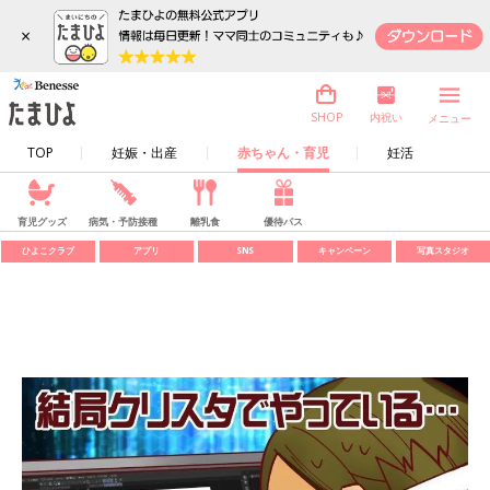
×
内祝い
SHOP
メニュー
TOP
妊娠・出産
赤ちゃん・育児
妊活
育児グッズ
病気・予防接種
離乳食
優待パス
ひよこクラブ
アプリ
SNS
キャンペーン
写真スタジオ