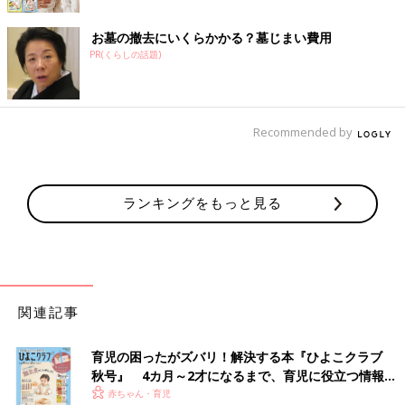
お墓の撤去にいくらかかる？墓じまい費用
PR(くらしの話題)
Recommended by
ランキングをもっと見る
関連記事
育児の困ったがズバリ！解決する本『ひよこクラブ
秋号』 4カ月～2才になるまで、育児に役立つ情報が
いっぱい！
赤ちゃん・育児