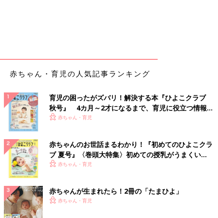
赤ちゃん・育児の人気記事ランキング
育児の困ったがズバリ！解決する本『ひよこクラブ
秋号』 4カ月～2才になるまで、育児に役立つ情報が
いっぱい！
赤ちゃん・育児
赤ちゃんのお世話まるわかり！『初めてのひよこクラ
ブ 夏号』〈巻頭大特集〉初めての授乳がうまくい
く！ おっぱい・ミルクの基本と夏のトラブル 解決テ
赤ちゃん・育児
ク
赤ちゃんが生まれたら！2冊の「たまひよ」
赤ちゃん・育児