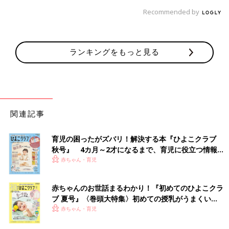
Recommended by
ランキングをもっと見る
関連記事
育児の困ったがズバリ！解決する本『ひよこクラブ
秋号』 4カ月～2才になるまで、育児に役立つ情報が
いっぱい！
赤ちゃん・育児
赤ちゃんのお世話まるわかり！『初めてのひよこクラ
ブ 夏号』〈巻頭大特集〉初めての授乳がうまくい
く！ おっぱい・ミルクの基本と夏のトラブル 解決テ
赤ちゃん・育児
ク