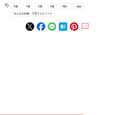
0歳
1歳
2歳
3歳
4歳～
app
みんなの妊娠・子育てエピソード