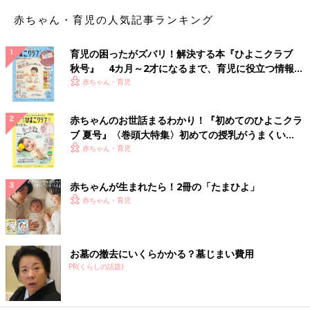
赤ちゃん・育児の人気記事ランキング
育児の困ったがズバリ！解決する本『ひよこクラブ
秋号』 4カ月～2才になるまで、育児に役立つ情報が
いっぱい！
赤ちゃん・育児
赤ちゃんのお世話まるわかり！『初めてのひよこクラ
ブ 夏号』〈巻頭大特集〉初めての授乳がうまくい
く！ おっぱい・ミルクの基本と夏のトラブル 解決テ
赤ちゃん・育児
ク
赤ちゃんが生まれたら！2冊の「たまひよ」
赤ちゃん・育児
お墓の撤去にいくらかかる？墓じまい費用
PR(くらしの話題)