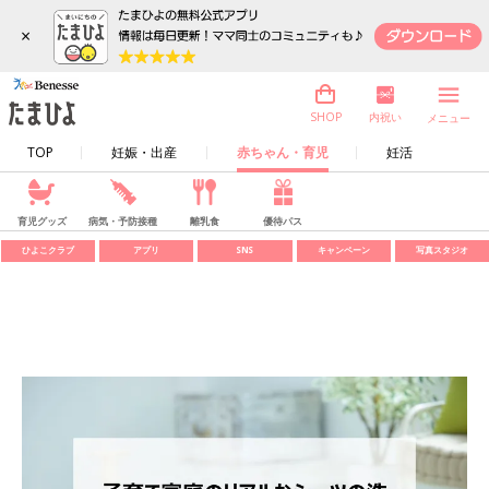
×
内祝い
SHOP
メニュー
TOP
妊娠・出産
赤ちゃん・育児
妊活
育児グッズ
病気・予防接種
離乳食
優待パス
ひよこクラブ
アプリ
SNS
キャンペーン
写真スタジオ