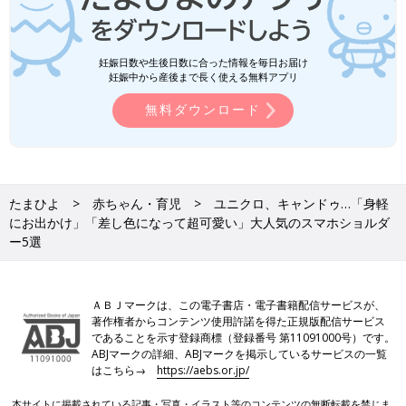
妊娠日数や生後日数に合った情報を毎日お届け
妊娠中から産後まで長く使える無料アプリ
無料ダウンロード
たまひよ
赤ちゃん・育児
ユニクロ、キャンドゥ…「身軽
にお出かけ」「差し色になって超可愛い」大人気のスマホショルダ
ー5選
ＡＢＪマークは、この電子書店・電子書籍配信サービスが、
著作権者からコンテンツ使用許諾を得た正規版配信サービス
であることを示す登録商標（登録番号 第11091000号）です。
ABJマークの詳細、ABJマークを掲示しているサービスの一覧
はこちら→
https://aebs.or.jp/
本サイトに掲載されている記事・写真・イラスト等のコンテンツの無断転載を禁じま