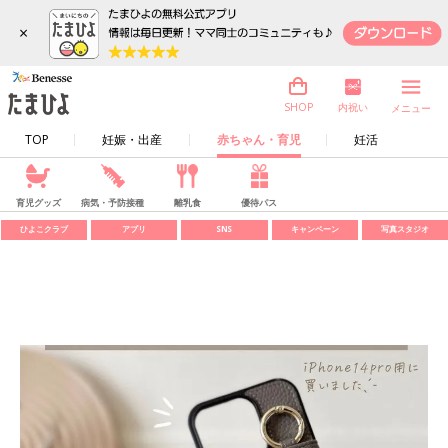
×
内祝い
SHOP
メニュー
TOP
妊娠・出産
赤ちゃん・育児
妊活
育児グッズ
病気・予防接種
離乳食
優待パス
ひよこクラブ
アプリ
SNS
キャンペーン
写真スタジオ