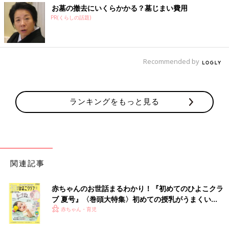
お墓の撤去にいくらかかる？墓じまい費用
PR(くらしの話題)
Recommended by
ランキングをもっと見る
関連記事
赤ちゃんのお世話まるわかり！『初めてのひよこクラ
ブ 夏号』〈巻頭大特集〉初めての授乳がうまくい
く！ おっぱい・ミルクの基本と夏のトラブル 解決テ
赤ちゃん・育児
ク