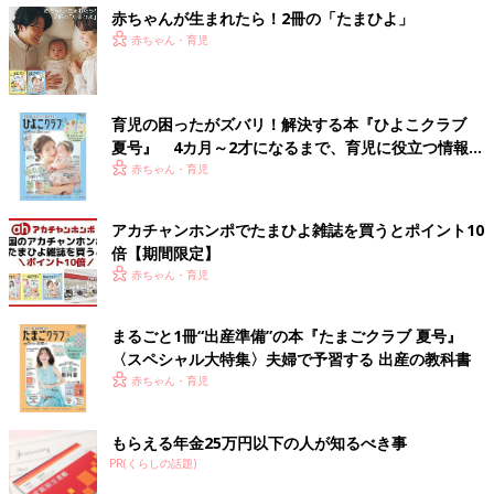
赤ちゃんが生まれたら！2冊の「たまひよ」
赤ちゃん・育児
育児の困ったがズバリ！解決する本『ひよこクラブ
夏号』 4カ月～2才になるまで、育児に役立つ情報が
いっぱい！
赤ちゃん・育児
アカチャンホンポでたまひよ雑誌を買うとポイント10
倍【期間限定】
赤ちゃん・育児
まるごと1冊“出産準備”の本『たまごクラブ 夏号』
〈スペシャル大特集〉夫婦で予習する 出産の教科書
赤ちゃん・育児
もらえる年金25万円以下の人が知るべき事
PR(くらしの話題)