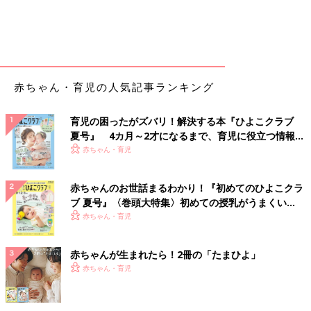
赤ちゃん・育児の人気記事ランキング
育児の困ったがズバリ！解決する本『ひよこクラブ
夏号』 4カ月～2才になるまで、育児に役立つ情報が
いっぱい！
赤ちゃん・育児
赤ちゃんのお世話まるわかり！『初めてのひよこクラ
ブ 夏号』〈巻頭大特集〉初めての授乳がうまくい
く！ おっぱい・ミルクの基本と夏のトラブル 解決テ
赤ちゃん・育児
ク
赤ちゃんが生まれたら！2冊の「たまひよ」
赤ちゃん・育児