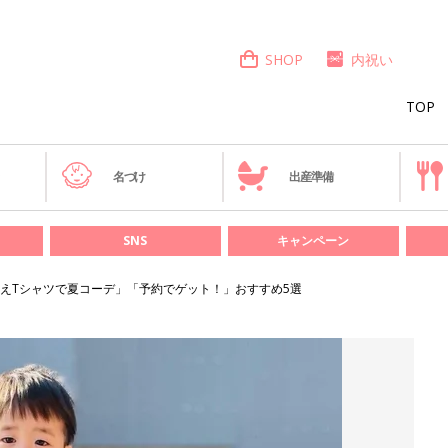
SHOP
内祝い
TOP
き
名づけ
出産準備
SNS
キャンペーン
えTシャツで夏コーデ」「予約でゲット！」おすすめ5選