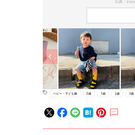
出典：Inst
ベビー・子ども服
0歳
1歳
2歳
3歳