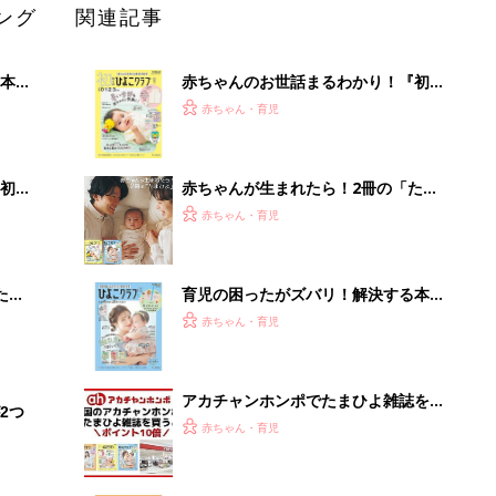
ング
関連記事
本
赤ちゃんのお世話まるわかり！『初め
2才
てのひよこクラブ 夏号』〈巻頭大特
赤ちゃん・育児
いっ
集〉初めての授乳がうまくいく！ お
っぱい・ミルクの基本と夏のトラブル
解決テク
初め
赤ちゃんが生まれたら！2冊の「たま
大特
ひよ」
赤ちゃん・育児
 お
ブル
たま
育児の困ったがズバリ！解決する本
『ひよこクラブ 夏号』 4カ月～2才
赤ちゃん・育児
になるまで、育児に役立つ情報がいっ
ぱい！
アカチャンホンポでたまひよ雑誌を買
2つ
うとポイント10倍【期間限定】
赤ちゃん・育児