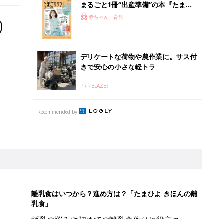
まるごと1冊“出産準備”の本『たまご
クラブ 夏号』〈スペシャル大特集〉
赤ちゃん・育児
夫婦で予習する 出産の教科書
デリケートな荷物や農作業に。サス付
きで安心の小さな軽トラ
PR（BLAZE）
Recommended by
離乳食はいつから？進め方は？「たまひよ きほんの離
乳食」