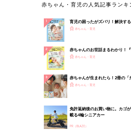
赤ちゃん・育児の人気記事ランキ
育児の困ったがズバリ！解決する
『ひよこクラブ 夏号』 4カ月～
赤ちゃん・育児
になるまで、育児に役立つ情報が
ぱい！
赤ちゃんのお世話まるわかり！『
てのひよこクラブ 夏号』〈巻頭
赤ちゃん・育児
集〉初めての授乳がうまくいく！
っぱい・ミルクの基本と夏のトラ
解決テク
赤ちゃんが生まれたら！2冊の「
ひよ」
赤ちゃん・育児
免許返納後のお買い物に。カゴが
載る4輪シニアカー
PR（BLAZE）