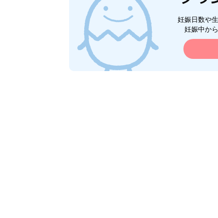
妊娠日数や
妊娠中か