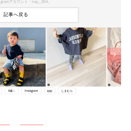
agramアカウント「nay__854」
記事へ戻る
4歳～
Instagram
app
しまむら