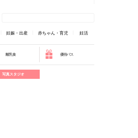
妊娠・出産
赤ちゃん・育児
妊活
離乳食
優待パス
写真スタジオ