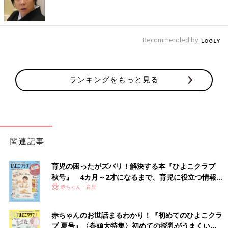
Recommended by
ランキングをもっと見る
関連記事
育児の困ったがズバリ！解決する本『ひよこクラブ
秋号』 4カ月～2才になるまで、育児に役立つ情報が
いっぱい！
赤ちゃん・育児
赤ちゃんのお世話まるわかり！『初めてのひよこクラ
ブ 夏号』〈巻頭大特集〉初めての授乳がうまくい