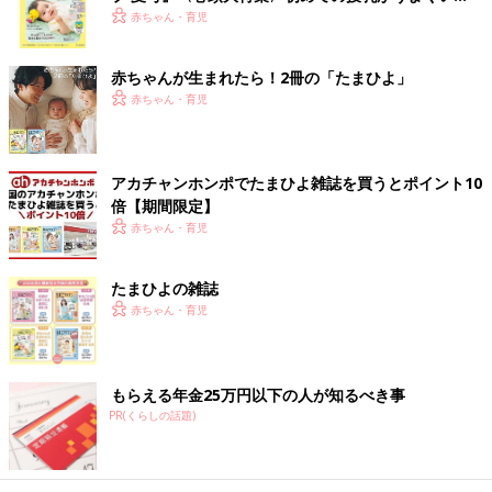
く！ おっぱい・ミルクの基本と夏のトラブル 解決テ
赤ちゃん・育児
ク
赤ちゃんが生まれたら！2冊の「たまひよ」
赤ちゃん・育児
アカチャンホンポでたまひよ雑誌を買うとポイント10
倍【期間限定】
赤ちゃん・育児
たまひよの雑誌
赤ちゃん・育児
もらえる年金25万円以下の人が知るべき事
PR(くらしの話題)