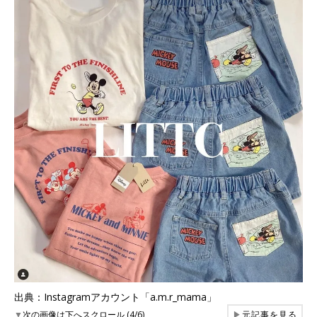
出典：Instagramアカウント「a.m.r_mama」
▼
次の画像は下へスクロール (4/6)
▶
元記事を見る