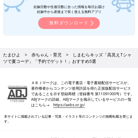
妊娠日数や生後日数に合った情報を毎日お届け
妊娠中から産後まで長く使える無料アプリ
無料ダウンロード
たまひよ
赤ちゃん・育児
しまむらキッズ「高見えTシャ
ツで夏コーデ」「予約でゲット！」おすすめ5選
ＡＢＪマークは、この電子書店・電子書籍配信サービスが、
著作権者からコンテンツ使用許諾を得た正規版配信サービス
であることを示す登録商標（登録番号 第11091000号）です。
ABJマークの詳細、ABJマークを掲示しているサービスの一覧
はこちら→
https://aebs.or.jp/
本サイトに掲載されている記事・写真・イラスト等のコンテンツの無断転載を禁じま
す。