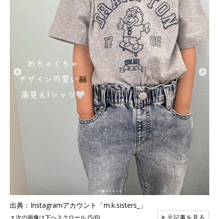
出典：Instagramアカウント「m.k.sisters_」
▼
次の画像は下へスクロール (5/6)
▶
元記事を見る