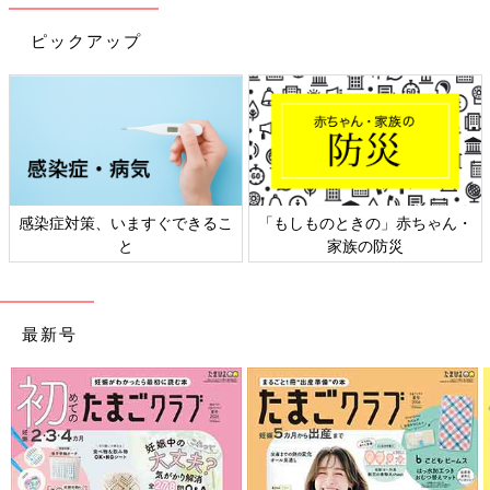
ピックアップ
、いますぐできるこ
「もしものときの」赤ちゃん・
日本外来小児
と
家族の防災
ト
最新号