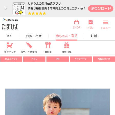
×
内祝い
SHOP
メニュー
TOP
妊娠・出産
赤ちゃん・育児
妊活
育児グッズ
病気・予防接種
離乳食
優待パス
ひよこクラブ
アプリ
SNS
キャンペーン
写真スタジオ