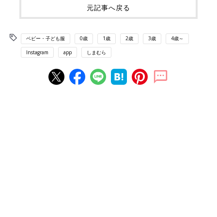
元記事へ戻る
ベビー・子ども服
0歳
1歳
2歳
3歳
4歳～
Instagram
app
しまむら