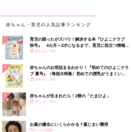
赤ちゃん・育児の人気記事ランキング
育児の困ったがズバリ！解決する本『ひよこクラブ
秋号』 4カ月～2才になるまで、育児に役立つ情報が
いっぱい！
赤ちゃん・育児
赤ちゃんのお世話まるわかり！『初めてのひよこクラ
ブ 夏号』〈巻頭大特集〉初めての授乳がうまくい
く！ おっぱい・ミルクの基本と夏のトラブル 解決テ
赤ちゃん・育児
ク
赤ちゃんが生まれたら！2冊の「たまひよ」
赤ちゃん・育児
お墓の撤去にいくらかかる？墓じまい費用
PR(くらしの話題)