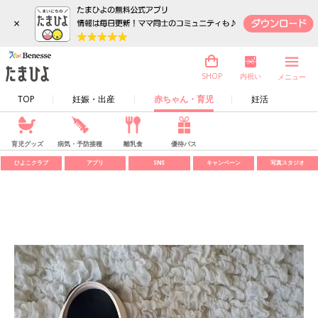
×
内祝い
SHOP
メニュー
TOP
妊娠・出産
赤ちゃん・育児
妊活
育児グッズ
病気・予防接種
離乳食
優待パス
ひよこクラブ
アプリ
SNS
キャンペーン
写真スタジオ