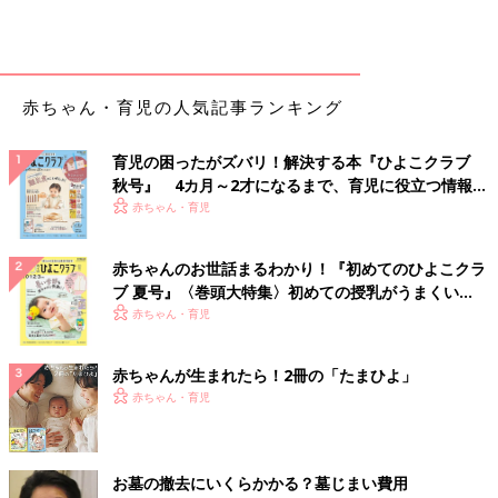
赤ちゃん・育児の人気記事ランキング
育児の困ったがズバリ！解決する本『ひよこクラブ
秋号』 4カ月～2才になるまで、育児に役立つ情報が
いっぱい！
赤ちゃん・育児
赤ちゃんのお世話まるわかり！『初めてのひよこクラ
ブ 夏号』〈巻頭大特集〉初めての授乳がうまくい
く！ おっぱい・ミルクの基本と夏のトラブル 解決テ
赤ちゃん・育児
ク
赤ちゃんが生まれたら！2冊の「たまひよ」
赤ちゃん・育児
お墓の撤去にいくらかかる？墓じまい費用