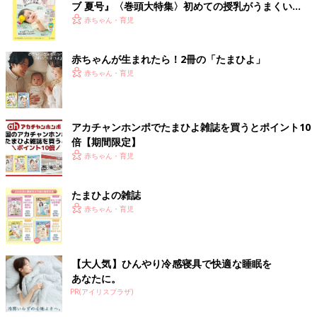
ブ 夏号』〈巻頭大特集〉初めての授乳がうまくい
く！ おっぱい・ミルクの基本と夏のトラブル 解決テ
赤ちゃん・育児
ク
赤ちゃんが生まれたら！2冊の「たまひよ」
赤ちゃん・育児
アカチャンホンポでたまひよ雑誌を買うとポイント10
倍【期間限定】
赤ちゃん・育児
たまひよの雑誌
赤ちゃん・育児
【大人気】ひんやり冷感寝具で快適な睡眠を
あなたに。
PR(アイリスプラザ)