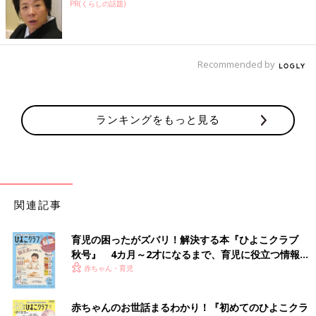
PR(くらしの話題)
Recommended by
ランキングをもっと見る
関連記事
育児の困ったがズバリ！解決する本『ひよこクラブ
秋号』 4カ月～2才になるまで、育児に役立つ情報が
いっぱい！
赤ちゃん・育児
赤ちゃんのお世話まるわかり！『初めてのひよこクラ