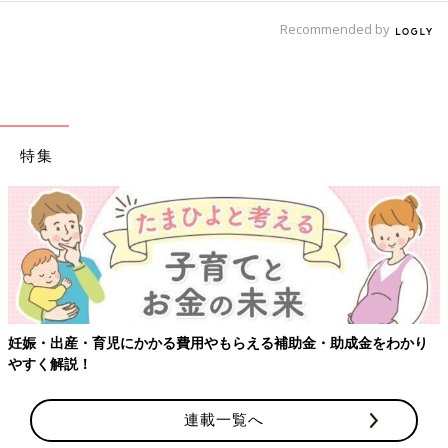
Recommended by
特集
【ワク
出産・育児にかかる費用やもらえる補助金・助成金をわかり
解説！
連載一覧へ