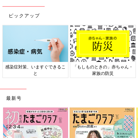
ピックアップ
染症対策、いますぐできるこ
「もしものときの」赤ちゃん・
日本
と
家族の防災
最新号