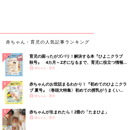
赤ちゃん・育児の人気記事ランキング
育児の困ったがズバリ！解決する本『ひよこクラブ
秋号』 4カ月～2才になるまで、育児に役立つ情報が
いっぱい！
赤ちゃん・育児
赤ちゃんのお世話まるわかり！『初めてのひよこクラ
ブ 夏号』〈巻頭大特集〉初めての授乳がうまくい
く！ おっぱい・ミルクの基本と夏のトラブル 解決テ
赤ちゃん・育児
ク
赤ちゃんが生まれたら！2冊の「たまひよ」
赤ちゃん・育児