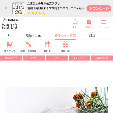
×
内祝い
SHOP
メニュー
TOP
妊娠・出産
赤ちゃん・育児
妊活
育児グッズ
病気・予防接種
離乳食
優待パス
ひよこクラブ
アプリ
SNS
キャンペーン
写真スタジオ