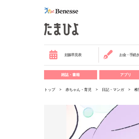
妊娠早見表
お金・手続
雑誌・書籍
アプリ
トップ
赤ちゃん・育児
日記・マンガ
椎