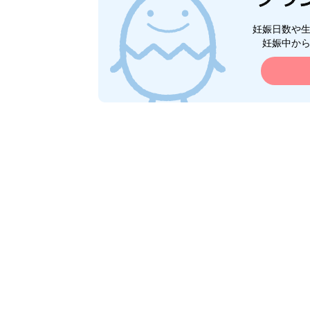
妊娠日数や
妊娠中か