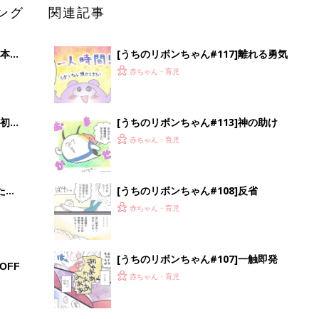
ング
関連記事
本
[うちのリボンちゃん#117]離れる勇気
2才
赤ちゃん・育児
いっ
初め
[うちのリボンちゃん#113]神の助け
大特
赤ちゃん・育児
 お
ブル
たま
[うちのリボンちゃん#108]反省
赤ちゃん・育児
[うちのリボンちゃん#107]一触即発
OFF
赤ちゃん・育児