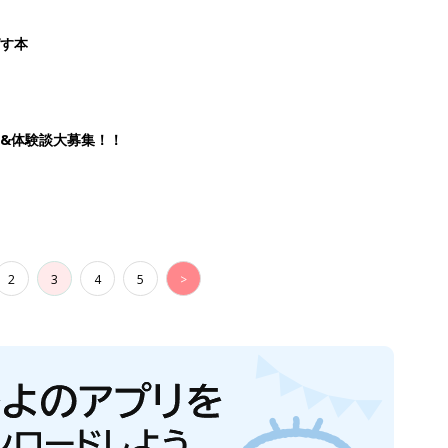
ばす本
&体験談大募集！！
2
3
4
5
>