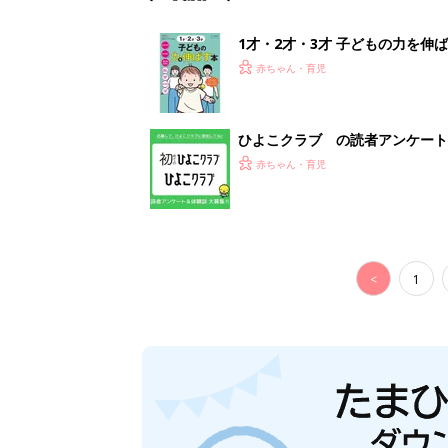
1才・2才・3才 子どもの力を伸
赤ちゃん・育児
ひよこクラブ の読者アンケート
赤ちゃん・育児
<
1