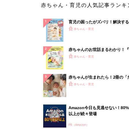
赤ちゃん・育児の人気記事ランキ
育児の困ったがズバリ！解決する
『ひよこクラブ 秋号』 4カ月～
赤ちゃん・育児
になるまで、育児に役立つ情報が
ぱい！
赤ちゃんのお世話まるわかり！『
てのひよこクラブ 夏号』〈巻頭
赤ちゃん・育児
集〉初めての授乳がうまくいく！
っぱい・ミルクの基本と夏のトラ
解決テク
赤ちゃんが生まれたら！2冊の「
ひよ」
赤ちゃん・育児
Amazon今日も見逃せない！80%
以上が続々登場
PR（Amazon）