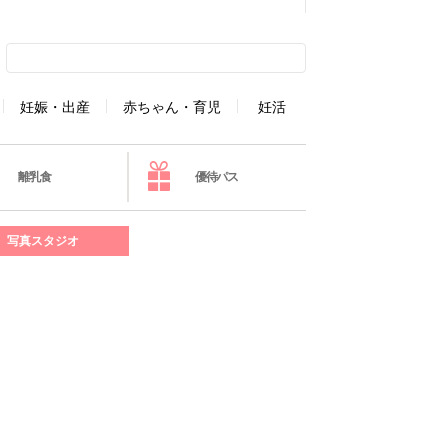
妊娠・出産
赤ちゃん・育児
妊活
離乳食
優待パス
写真スタジオ