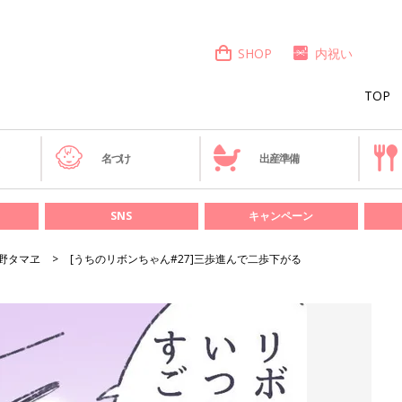
SHOP
内祝い
TOP
き
名づけ
出産準備
SNS
キャンペーン
野タマヱ
[うちのリボンちゃん#27]三歩進んで二歩下がる