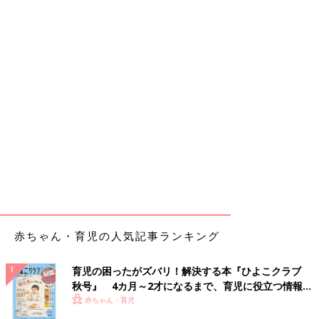
赤ちゃん・育児の人気記事ランキング
育児の困ったがズバリ！解決する本『ひよこクラブ
秋号』 4カ月～2才になるまで、育児に役立つ情報が
いっぱい！
赤ちゃん・育児