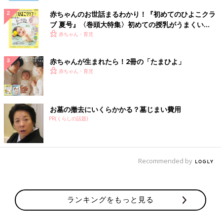
赤ちゃんのお世話まるわかり！『初めてのひよこクラ
ブ 夏号』〈巻頭大特集〉初めての授乳がうまくい
く！ おっぱい・ミルクの基本と夏のトラブル 解決テ
赤ちゃん・育児
ク
赤ちゃんが生まれたら！2冊の「たまひよ」
赤ちゃん・育児
お墓の撤去にいくらかかる？墓じまい費用
PR(くらしの話題)
Recommended by
ランキングをもっと見る