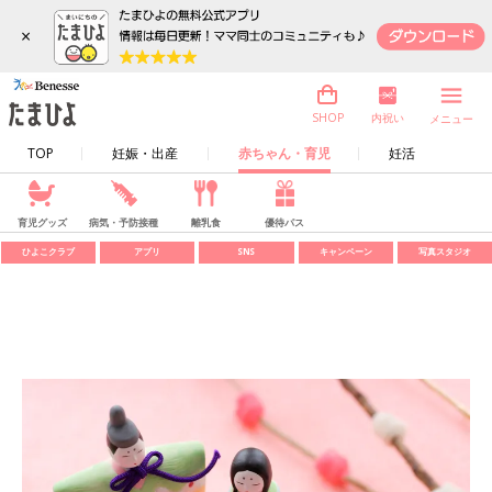
×
内祝い
SHOP
メニュー
TOP
妊娠・出産
赤ちゃん・育児
妊活
育児グッズ
病気・予防接種
離乳食
優待パス
ひよこクラブ
アプリ
SNS
キャンペーン
写真スタジオ