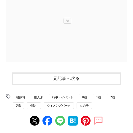
元記事へ戻る
初節句
雛人形
行事・イベント
0歳
1歳
2歳
3歳
4歳～
ウィメンズパーク
女の子