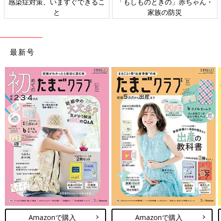
感染症対策、いますぐできるこ
「もしものときの」赤ちゃん・
と
家族の防災
最新号
Amazonで購入
Amazonで購入