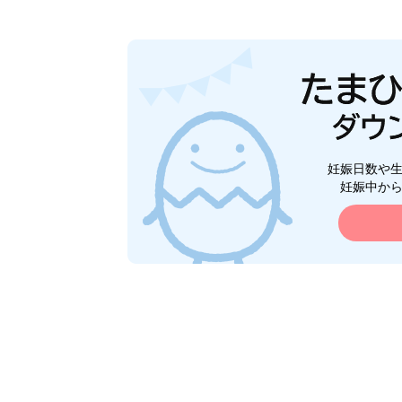
妊娠日数や
妊娠中か