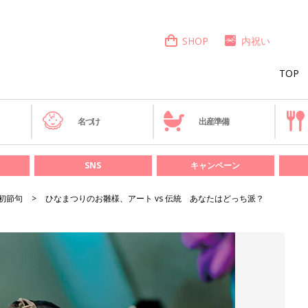
SHOP
内祝い
TOP
き
名づけ
出産準備
SNS
キャンペーン
初節句
ひなまつりのお雛様、アート vs 伝統 あなたはどっち派？