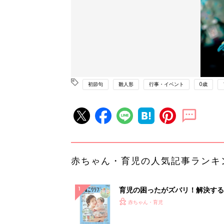
初節句
雛人形
行事・イベント
0歳
赤ちゃん・育児の人気記事ランキ
育児の困ったがズバリ！解決する
『ひよこクラブ 夏号』 4カ月～
赤ちゃん・育児
になるまで、育児に役立つ情報が
ぱい！