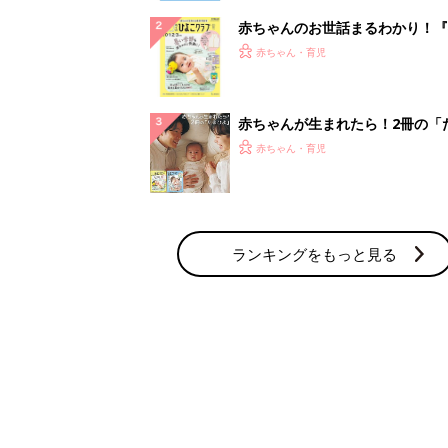
赤ちゃんのお世話まるわかり！『
てのひよこクラブ 夏号』〈巻頭
赤ちゃん・育児
集〉初めての授乳がうまくいく！
っぱい・ミルクの基本と夏のトラ
解決テク
赤ちゃんが生まれたら！2冊の「
ひよ」
赤ちゃん・育児
ランキングをもっと見る