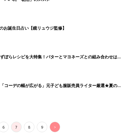
日のお誕生日占い【鏡リュウジ監修】
」ずぼらレシピを大特集！バターとマヨネーズとの組み合わせは栄
」「コーデの幅が広がる」元子ども服販売員ライター厳選★夏のバ
6
7
8
9
>