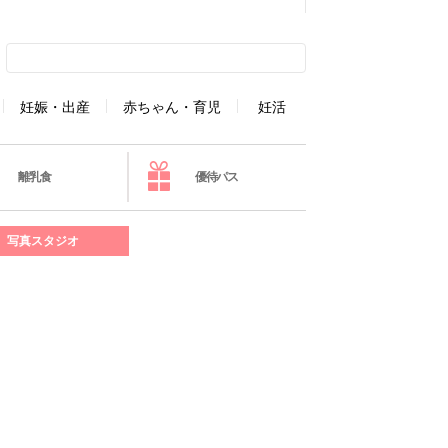
妊娠・出産
赤ちゃん・育児
妊活
離乳食
優待パス
写真スタジオ