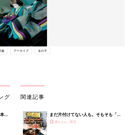
1歳
アーカイブ
女の子
ング
関連記事
本
まだ片付けてない人も。そもそも「お
2才
雛様は何歳まで飾りますか？」ママた
赤ちゃん・育児
いっ
ちの声