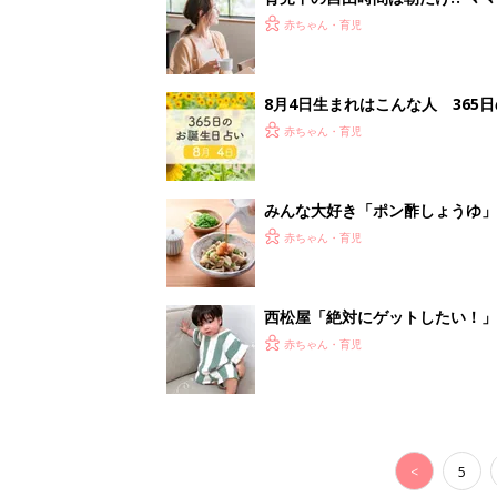
赤ちゃん・育児
8月4日生まれはこんな人 365
赤ちゃん・育児
みんな大好き「ポン酢しょうゆ
養学的にも最高⁉
赤ちゃん・育児
西松屋「絶対にゲットしたい！
ズりアイテム5選
赤ちゃん・育児
<
5