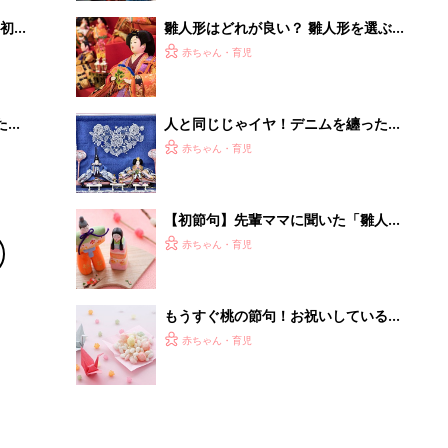
初め
雛人形はどれが良い？ 雛人形を選ぶ
大特
ときの押さえておきたいポイント
赤ちゃん・育児
 お
ブル
たま
人と同じじゃイヤ！デニムを纏ったお
雛様で大人カワイイ初節句
赤ちゃん・育児
【初節句】先輩ママに聞いた「雛人形
のサイズは？飾り方は？」人気5選
赤ちゃん・育児
もうすぐ桃の節句！お祝いしている？
していない？人形は飾る？飾らない？
赤ちゃん・育児