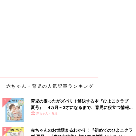
赤ちゃん・育児の人気記事ランキング
育児の困ったがズバリ！解決する本『ひよこクラブ
夏号』 4カ月～2才になるまで、育児に役立つ情報が
いっぱい！
赤ちゃん・育児
赤ちゃんのお世話まるわかり！『初めてのひよこクラ