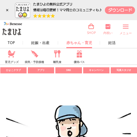
×
内祝い
SHOP
メニュー
TOP
妊娠・出産
赤ちゃん・育児
妊活
育児グッズ
病気・予防接種
離乳食
優待パス
ひよこクラブ
アプリ
SNS
キャンペーン
写真スタジオ