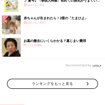
ブ 夏号』〈巻頭大特集〉初めての授乳がうまくい
く！ おっぱい・ミルクの基本と夏のトラブル 解決テ
赤ちゃん・育児
ク
赤ちゃんが生まれたら！2冊の「たまひよ」
赤ちゃん・育児
お墓の撤去にいくらかかる？墓じまい費用
PR(くらしの話題)
Recommended by
ランキングをもっと見る