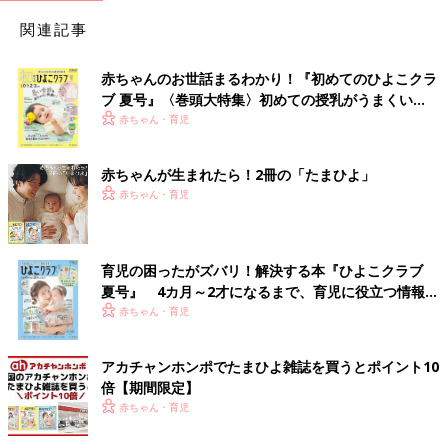
関連記事
赤ちゃんのお世話まるわかり！『初めてのひよこクラ
ブ 夏号』〈巻頭大特集〉初めての授乳がうまくい
く！ おっぱい・ミルクの基本と夏のトラブル 解決テ
赤ちゃん・育児
ク
赤ちゃんが生まれたら！2冊の「たまひよ」
赤ちゃん・育児
育児の困ったがズバリ！解決する本『ひよこクラブ
夏号』 4カ月～2才になるまで、育児に役立つ情報が
いっぱい！
赤ちゃん・育児
アカチャンホンポでたまひよ雑誌を買うとポイント10
倍【期間限定】
赤ちゃん・育児