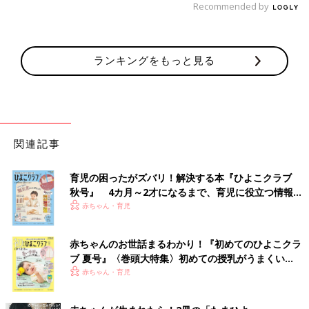
Recommended by
ランキングをもっと見る
関連記事
育児の困ったがズバリ！解決する本『ひよこクラブ
秋号』 4カ月～2才になるまで、育児に役立つ情報が
いっぱい！
赤ちゃん・育児
赤ちゃんのお世話まるわかり！『初めてのひよこクラ
ブ 夏号』〈巻頭大特集〉初めての授乳がうまくい
く！ おっぱい・ミルクの基本と夏のトラブル 解決テ
赤ちゃん・育児
ク