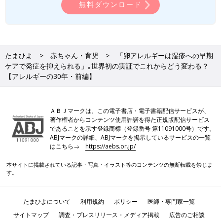
無料ダウンロード
たまひよ
赤ちゃん・育児
「卵アレルギーは湿疹への早期
ケアで発症を抑えられる」｡世界初の実証でこれからどう変わる？
【アレルギーの30年・前編】
ＡＢＪマークは、この電子書店・電子書籍配信サービスが、
著作権者からコンテンツ使用許諾を得た正規版配信サービス
であることを示す登録商標（登録番号 第11091000号）です。
ABJマークの詳細、ABJマークを掲示しているサービスの一覧
はこちら→
https://aebs.or.jp/
本サイトに掲載されている記事・写真・イラスト等のコンテンツの無断転載を禁じま
す。
たまひよについて
利用規約
ポリシー
医師・専門家一覧
サイトマップ
調査・プレスリリース・メディア掲載
広告のご相談