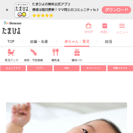
×
内祝い
SHOP
メニュー
TOP
妊娠・出産
赤ちゃん・育児
妊活
育児グッズ
病気・予防接種
離乳食
優待パス
ひよこクラブ
アプリ
SNS
キャンペーン
写真スタジオ