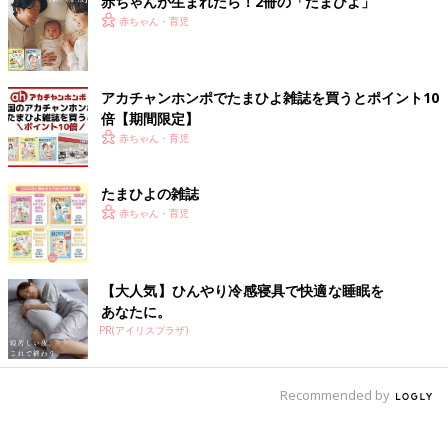
赤ちゃんが生まれたら！2冊の「たまひよ」
赤ちゃん・育児
アカチャンホンポでたまひよ雑誌を買うとポイント10
倍【期間限定】
赤ちゃん・育児
たまひよの雑誌
赤ちゃん・育児
【大人気】ひんやり冷感寝具で快適な睡眠を
あなたに。
PR(アイリスプラザ)
Recommended by