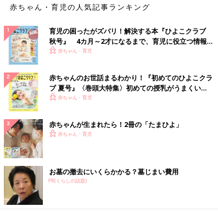
赤ちゃん・育児の人気記事ランキング
育児の困ったがズバリ！解決する本『ひよこクラブ
秋号』 4カ月～2才になるまで、育児に役立つ情報が
いっぱい！
赤ちゃん・育児
赤ちゃんのお世話まるわかり！『初めてのひよこクラ
ブ 夏号』〈巻頭大特集〉初めての授乳がうまくい
く！ おっぱい・ミルクの基本と夏のトラブル 解決テ
赤ちゃん・育児
ク
赤ちゃんが生まれたら！2冊の「たまひよ」
赤ちゃん・育児
お墓の撤去にいくらかかる？墓じまい費用
PR(くらしの話題)