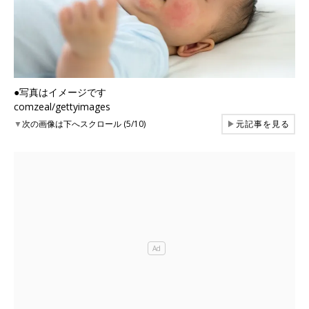
●写真はイメージです
comzeal/gettyimages
▼
次の画像は下へスクロール (5/10)
▶
元記事を見る