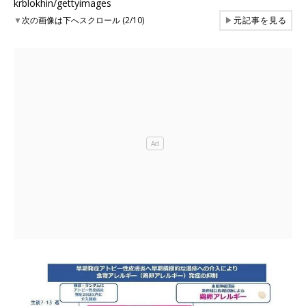
krblokhin/gettyimages
▼
次の画像は下へスクロール (2/10)
▶
元記事を見る