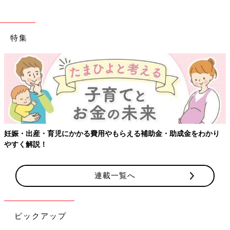
特集
娠・出産・育児にかかる費用やもらえる補助金・助成金をわかり
【
すく解説！
連載一覧へ
ピックアップ