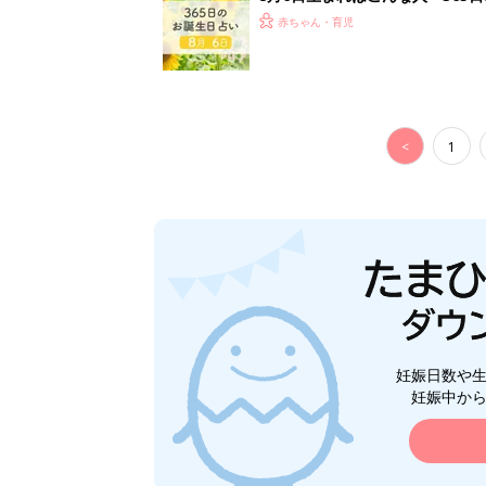
赤ちゃん・育児
<
1
妊娠日数や
妊娠中か