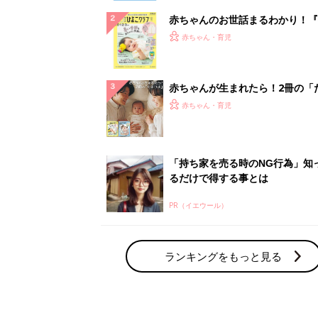
赤ちゃんのお世話まるわかり！『
てのひよこクラブ 夏号』〈巻頭
赤ちゃん・育児
集〉初めての授乳がうまくいく！
っぱい・ミルクの基本と夏のトラ
解決テク
赤ちゃんが生まれたら！2冊の「
ひよ」
赤ちゃん・育児
「持ち家を売る時のNG行為」知
るだけで得する事とは
PR（イエウール）
ランキングをもっと見る