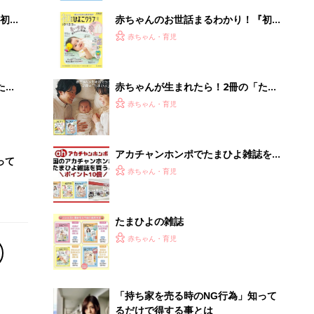
初め
赤ちゃんのお世話まるわかり！『初め
大特
てのひよこクラブ 夏号』〈巻頭大特
赤ちゃん・育児
 お
集〉初めての授乳がうまくいく！ お
ブル
っぱい・ミルクの基本と夏のトラブル
解決テク
たま
赤ちゃんが生まれたら！2冊の「たま
ひよ」
赤ちゃん・育児
アカチャンホンポでたまひよ雑誌を買
って
うとポイント10倍【期間限定】
赤ちゃん・育児
たまひよの雑誌
赤ちゃん・育児
「持ち家を売る時のNG行為」知って
るだけで得する事とは