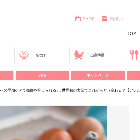
SHOP
内祝い
TOP
き
名づけ
出産準備
SNS
キャンペーン
への早期ケアで発症を抑えられる」｡世界初の実証でこれからどう変わる？【アレル