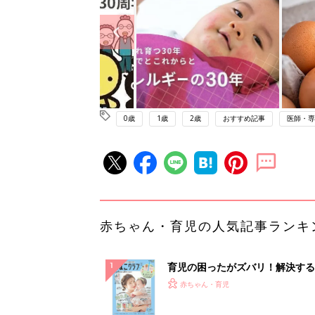
0歳
1歳
2歳
おすすめ記事
医師・専
赤ちゃん・育児の人気記事ランキ
育児の困ったがズバリ！解決する
『ひよこクラブ 夏号』 4カ月～
赤ちゃん・育児
になるまで、育児に役立つ情報が
ぱい！