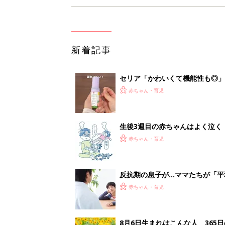
新着記事
セリア「かわいくて機能性も◎」
赤ちゃん・育児
生後3週目の赤ちゃんはよく泣く
って本当？【専門家】
赤ちゃん・育児
反抗期の息子が...ママたちが「
赤ちゃん・育児
8月6日生まれはこんな人 365