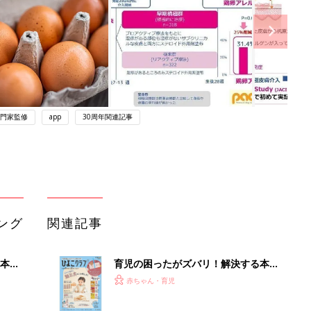
門家監修
app
30周年関連記事
ング
関連記事
本
育児の困ったがズバリ！解決する本
2才
『ひよこクラブ 秋号』 4カ月～2才
赤ちゃん・育児
いっ
になるまで、育児に役立つ情報がいっ
ぱい！