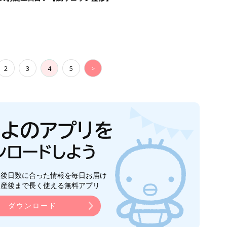
2
3
4
5
>
生後日数に合った情報を毎日お届け
ら産後まで長く使える無料アプリ
ダウンロード