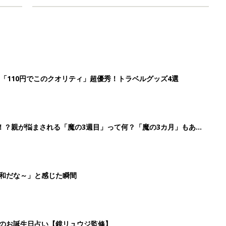
「110円でこのクオリティ」超優秀！トラベルグッズ4選
！？親が悩まされる「魔の3週目」って何？「魔の3カ月」もある
平和だな～」と感じた瞬間
日のお誕生日占い【鏡リュウジ監修】