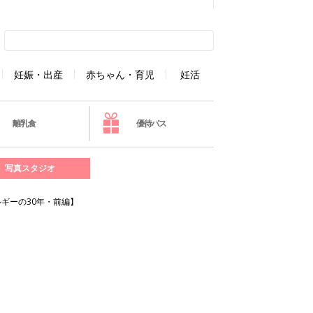
妊娠・出産
赤ちゃん・育児
妊活
離乳食
優待パス
写真スタジオ
ギーの30年・前編】