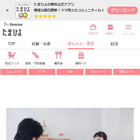
×
内祝い
SHOP
メニュー
TOP
妊娠・出産
赤ちゃん・育児
妊活
育児グッズ
病気・予防接種
離乳食
優待パス
ひよこクラブ
アプリ
SNS
キャンペーン
写真スタジオ