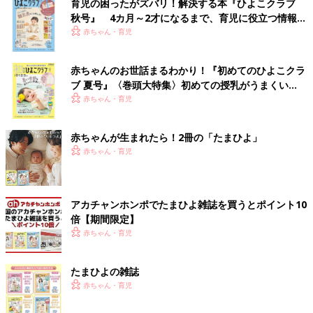
育児の困ったがズバリ！解決する本『ひよこクラブ
秋号』 4カ月～2才になるまで、育児に役立つ情報が
いっぱい！
赤ちゃん・育児
赤ちゃんのお世話まるわかり！『初めてのひよこクラ
ブ 夏号』〈巻頭大特集〉初めての授乳がうまくい
く！ おっぱい・ミルクの基本と夏のトラブル 解決テ
赤ちゃん・育児
ク
赤ちゃんが生まれたら！2冊の「たまひよ」
赤ちゃん・育児
アカチャンホンポでたまひよ雑誌を買うとポイント10
倍【期間限定】
赤ちゃん・育児
たまひよの雑誌
赤ちゃん・育児