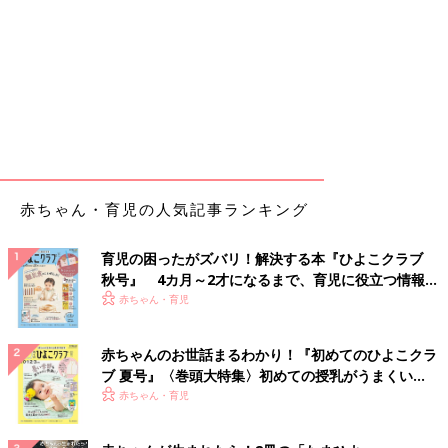
赤ちゃん・育児の人気記事ランキング
育児の困ったがズバリ！解決する本『ひよこクラブ
秋号』 4カ月～2才になるまで、育児に役立つ情報が
いっぱい！
赤ちゃん・育児
赤ちゃんのお世話まるわかり！『初めてのひよこクラ
ブ 夏号』〈巻頭大特集〉初めての授乳がうまくい
く！ おっぱい・ミルクの基本と夏のトラブル 解決テ
赤ちゃん・育児
ク