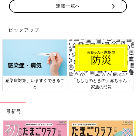
連載一覧へ
ピックアップ
のときの」赤ちゃん・
日本外来小児科学会リーフレッ
六星占術 
家族の防災
ト検討会
最新号