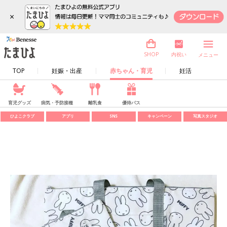
×
内祝い
SHOP
メニュー
TOP
妊娠・出産
赤ちゃん・育児
妊活
育児グッズ
病気・予防接種
離乳食
優待パス
ひよこクラブ
アプリ
SNS
キャンペーン
写真スタジオ