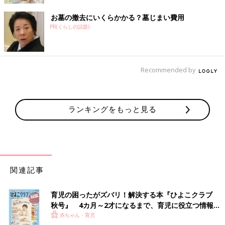
お墓の撤去にいくらかかる？墓じまい費用
PR(くらしの話題)
Recommended by
ランキングをもっと見る
関連記事
育児の困ったがズバリ！解決する本『ひよこクラブ
秋号』 4カ月～2才になるまで、育児に役立つ情報が
いっぱい！
赤ちゃん・育児