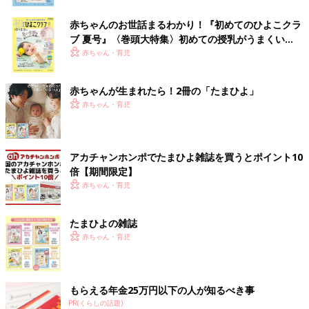
赤ちゃんのお世話まるわかり！『初めてのひよこクラ
ブ 夏号』〈巻頭大特集〉初めての授乳がうまくい
く！ おっぱい・ミルクの基本と夏のトラブル 解決テ
赤ちゃん・育児
ク
赤ちゃんが生まれたら！2冊の「たまひよ」
赤ちゃん・育児
アカチャンホンポでたまひよ雑誌を買うとポイント10
倍【期間限定】
赤ちゃん・育児
たまひよの雑誌
赤ちゃん・育児
もらえる年金25万円以下の人が知るべき事
PR(くらしの話題)