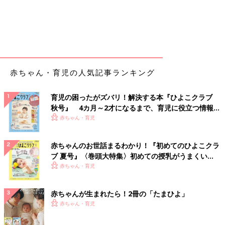
赤ちゃん・育児の人気記事ランキング
育児の困ったがズバリ！解決する本『ひよこクラブ
秋号』 4カ月～2才になるまで、育児に役立つ情報が
いっぱい！
赤ちゃん・育児
赤ちゃんのお世話まるわかり！『初めてのひよこクラ
ブ 夏号』〈巻頭大特集〉初めての授乳がうまくい
く！ おっぱい・ミルクの基本と夏のトラブル 解決テ
赤ちゃん・育児
ク
赤ちゃんが生まれたら！2冊の「たまひよ」
赤ちゃん・育児