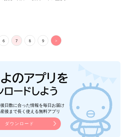
6
7
8
9
>
生後日数に合った情報を毎日お届け
ら産後まで長く使える無料アプリ
ダウンロード