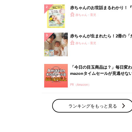
赤ちゃんのお世話まるわかり！『
てのひよこクラブ 夏号』〈巻頭
赤ちゃん・育児
集〉初めての授乳がうまくいく！
っぱい・ミルクの基本と夏のトラ
解決テク
赤ちゃんが生まれたら！2冊の「
ひよ」
赤ちゃん・育児
「今日の目玉商品は？」毎日変わ
mazonタイムセールが見逃せな
PR（Amazon）
ランキングをもっと見る