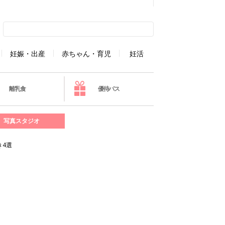
妊娠・出産
赤ちゃん・育児
妊活
離乳食
優待パス
写真スタジオ
き4選