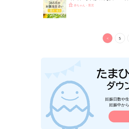
赤ちゃん・育児
<
5
妊娠日数や
妊娠中か