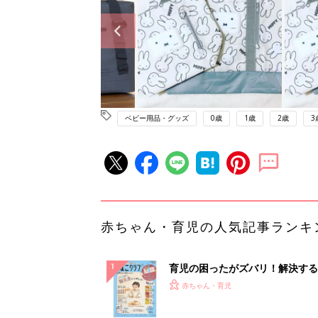
ベビー用品・グッズ
0歳
1歳
2歳
3
赤ちゃん・育児の人気記事ランキ
育児の困ったがズバリ！解決する
『ひよこクラブ 秋号』 4カ月～
赤ちゃん・育児
になるまで、育児に役立つ情報が
ぱい！