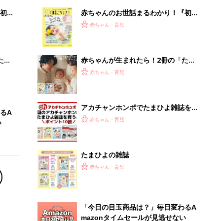
初め
赤ちゃんのお世話まるわかり！『初め
大特
てのひよこクラブ 夏号』〈巻頭大特
赤ちゃん・育児
 お
集〉初めての授乳がうまくいく！ お
ブル
っぱい・ミルクの基本と夏のトラブル
解決テク
たま
赤ちゃんが生まれたら！2冊の「たま
ひよ」
赤ちゃん・育児
アカチャンホンポでたまひよ雑誌を買
るA
うとポイント10倍【期間限定】
赤ちゃん・育児
い
たまひよの雑誌
赤ちゃん・育児
「今日の目玉商品は？」毎日変わるA
mazonタイムセールが見逃せない