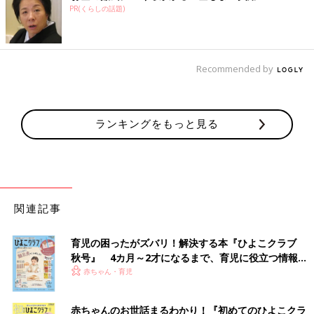
PR(くらしの話題)
Recommended by
ランキングをもっと見る
関連記事
育児の困ったがズバリ！解決する本『ひよこクラブ
秋号』 4カ月～2才になるまで、育児に役立つ情報が
いっぱい！
赤ちゃん・育児
赤ちゃんのお世話まるわかり！『初めてのひよこクラ