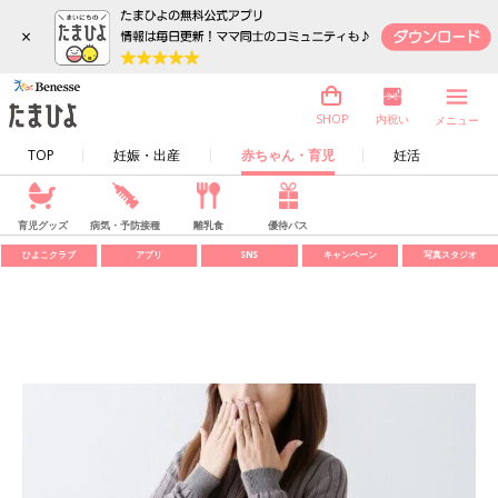
×
内祝い
SHOP
メニュー
TOP
妊娠・出産
赤ちゃん・育児
妊活
育児グッズ
病気・予防接種
離乳食
優待パス
ひよこクラブ
アプリ
SNS
キャンペーン
写真スタジオ