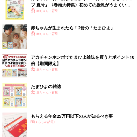
ブ 夏号』〈巻頭大特集〉初めての授乳がうまくい
く！ おっぱい・ミルクの基本と夏のトラブル 解決テ
赤ちゃん・育児
ク
赤ちゃんが生まれたら！2冊の「たまひよ」
赤ちゃん・育児
アカチャンホンポでたまひよ雑誌を買うとポイント10
倍【期間限定】
赤ちゃん・育児
たまひよの雑誌
赤ちゃん・育児
もらえる年金25万円以下の人が知るべき事
PR(くらしの話題)