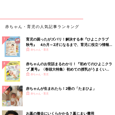
赤ちゃん・育児の人気記事ランキング
育児の困ったがズバリ！解決する本『ひよこクラブ
秋号』 4カ月～2才になるまで、育児に役立つ情報が
いっぱい！
赤ちゃん・育児
赤ちゃんのお世話まるわかり！『初めてのひよこクラ
ブ 夏号』〈巻頭大特集〉初めての授乳がうまくい
く！ おっぱい・ミルクの基本と夏のトラブル 解決テ
赤ちゃん・育児
ク
赤ちゃんが生まれたら！2冊の「たまひよ」
赤ちゃん・育児
お墓の撤去にいくらかかる？墓じまい費用