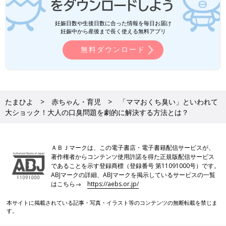
妊娠日数や生後日数に合った情報を毎日お届け
妊娠中から産後まで長く使える無料アプリ
無料ダウンロード
たまひよ
赤ちゃん・育児
「ママおくち臭い」といわれて
大ショック！大人の口臭問題を劇的に解決する方法とは？
ＡＢＪマークは、この電子書店・電子書籍配信サービスが、
著作権者からコンテンツ使用許諾を得た正規版配信サービス
であることを示す登録商標（登録番号 第11091000号）です。
ABJマークの詳細、ABJマークを掲示しているサービスの一覧
はこちら→
https://aebs.or.jp/
本サイトに掲載されている記事・写真・イラスト等のコンテンツの無断転載を禁じま
す。