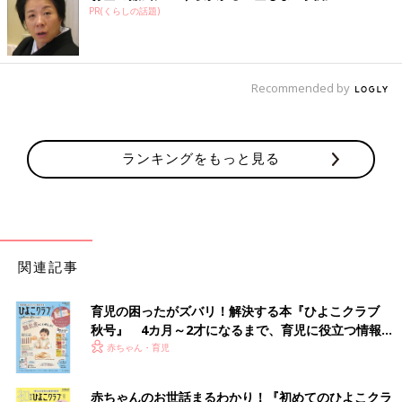
PR(くらしの話題)
Recommended by
ランキングをもっと見る
関連記事
育児の困ったがズバリ！解決する本『ひよこクラブ
秋号』 4カ月～2才になるまで、育児に役立つ情報が
いっぱい！
赤ちゃん・育児
赤ちゃんのお世話まるわかり！『初めてのひよこクラ