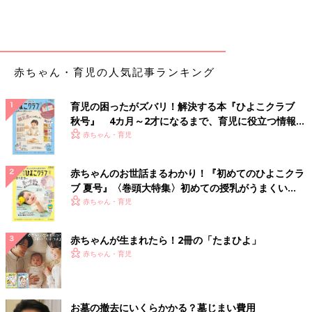
赤ちゃん・育児の人気記事ランキング
育児の困ったがズバリ！解決する本『ひよこクラブ
秋号』 4カ月～2才になるまで、育児に役立つ情報が
いっぱい！
赤ちゃん・育児
赤ちゃんのお世話まるわかり！『初めてのひよこクラ
ブ 夏号』〈巻頭大特集〉初めての授乳がうまくい
く！ おっぱい・ミルクの基本と夏のトラブル 解決テ
赤ちゃん・育児
ク
赤ちゃんが生まれたら！2冊の「たまひよ」
赤ちゃん・育児
お墓の撤去にいくらかかる？墓じまい費用