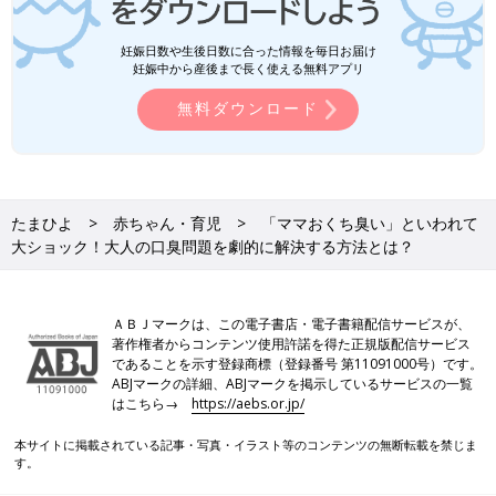
妊娠日数や生後日数に合った情報を毎日お届け
妊娠中から産後まで長く使える無料アプリ
無料ダウンロード
たまひよ
赤ちゃん・育児
「ママおくち臭い」といわれて
大ショック！大人の口臭問題を劇的に解決する方法とは？
ＡＢＪマークは、この電子書店・電子書籍配信サービスが、
著作権者からコンテンツ使用許諾を得た正規版配信サービス
であることを示す登録商標（登録番号 第11091000号）です。
ABJマークの詳細、ABJマークを掲示しているサービスの一覧
はこちら→
https://aebs.or.jp/
本サイトに掲載されている記事・写真・イラスト等のコンテンツの無断転載を禁じま
す。