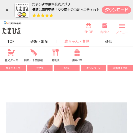
×
内祝い
SHOP
メニュー
TOP
妊娠・出産
赤ちゃん・育児
妊活
育児グッズ
病気・予防接種
離乳食
優待パス
ひよこクラブ
アプリ
SNS
キャンペーン
写真スタジオ