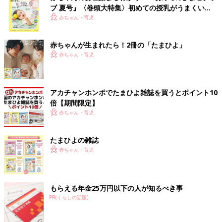
ブ 夏号』〈巻頭大特集〉初めての授乳がうまくい
く！ おっぱい・ミルクの基本と夏のトラブル 解決テ
赤ちゃん・育児
ク
赤ちゃんが生まれたら！2冊の「たまひよ」
赤ちゃん・育児
アカチャンホンポでたまひよ雑誌を買うとポイント10
倍【期間限定】
赤ちゃん・育児
たまひよの雑誌
赤ちゃん・育児
もらえる年金25万円以下の人が知るべき事
PR(くらしの話題)