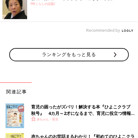
PR(くらしの話題)
Recommended by
ランキングをもっと見る
関連記事
育児の困ったがズバリ！解決する本『ひよこクラブ
秋号』 4カ月～2才になるまで、育児に役立つ情報が
いっぱい！
赤ちゃん・育児
赤ちゃんのお世話まるわかり！『初めてのひよこクラ