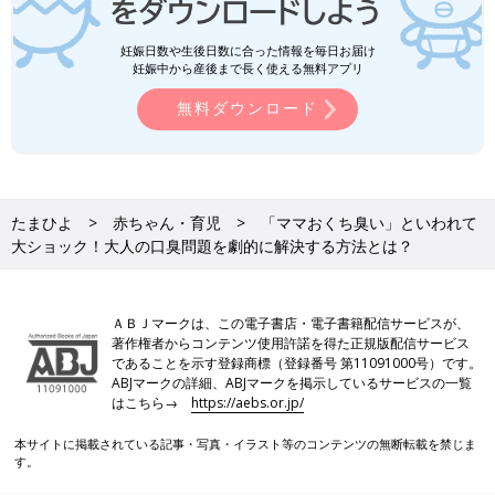
妊娠日数や生後日数に合った情報を毎日お届け
妊娠中から産後まで長く使える無料アプリ
無料ダウンロード
たまひよ
赤ちゃん・育児
「ママおくち臭い」といわれて
大ショック！大人の口臭問題を劇的に解決する方法とは？
ＡＢＪマークは、この電子書店・電子書籍配信サービスが、
著作権者からコンテンツ使用許諾を得た正規版配信サービス
であることを示す登録商標（登録番号 第11091000号）です。
ABJマークの詳細、ABJマークを掲示しているサービスの一覧
はこちら→
https://aebs.or.jp/
本サイトに掲載されている記事・写真・イラスト等のコンテンツの無断転載を禁じま
す。