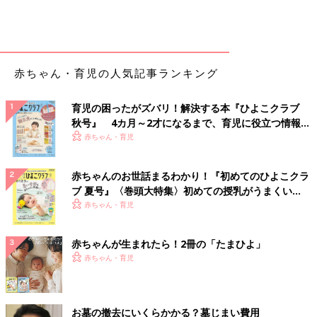
赤ちゃん・育児の人気記事ランキング
育児の困ったがズバリ！解決する本『ひよこクラブ
秋号』 4カ月～2才になるまで、育児に役立つ情報が
いっぱい！
赤ちゃん・育児
赤ちゃんのお世話まるわかり！『初めてのひよこクラ
ブ 夏号』〈巻頭大特集〉初めての授乳がうまくい
く！ おっぱい・ミルクの基本と夏のトラブル 解決テ
赤ちゃん・育児
ク
赤ちゃんが生まれたら！2冊の「たまひよ」
赤ちゃん・育児
お墓の撤去にいくらかかる？墓じまい費用