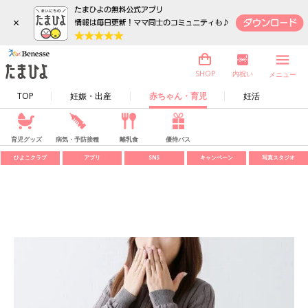
×
内祝い
SHOP
メニュー
TOP
妊娠・出産
赤ちゃん・育児
妊活
育児グッズ
病気・予防接種
離乳食
優待パス
ひよこクラブ
アプリ
SNS
キャンペーン
写真スタジオ