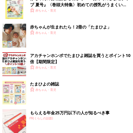
ブ 夏号』〈巻頭大特集〉初めての授乳がうまくい
く！ おっぱい・ミルクの基本と夏のトラブル 解決テ
赤ちゃん・育児
ク
赤ちゃんが生まれたら！2冊の「たまひよ」
赤ちゃん・育児
アカチャンホンポでたまひよ雑誌を買うとポイント10
倍【期間限定】
赤ちゃん・育児
たまひよの雑誌
赤ちゃん・育児
もらえる年金25万円以下の人が知るべき事
PR(くらしの話題)