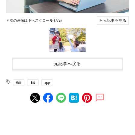
▼
次の画像は下へスクロール (7/8)
▶
元記事を見る
元記事へ戻る
0歳
1歳
app