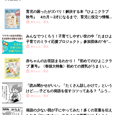
育児の困ったがズバリ！解決する本『ひよこクラブ
秋号』 4カ月～2才になるまで、育児に役立つ情報が
いっぱい！
赤ちゃん・育児
みんなでつくろう！子育てしやすい世の中「たまひよ
子育てのミライ応援プロジェクト」参加団体の“今”を
レポート！
赤ちゃん・育児
赤ちゃんのお世話まるわかり！『初めてのひよこクラ
ブ 夏号』〈巻頭大特集〉初めての授乳がうまくい
く！ おっぱい・ミルクの基本と夏のトラブル 解決テ
赤ちゃん・育児
ク
「読み聞かせがいい」「たくさん話しかけて」という
けど……子どもの発語を促すコツってある？『ふうふ
う子育て ＃64』
赤ちゃん・育児
発語の少ない我が子にやってみた！多くの言葉を伝え