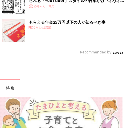
られる「YouTuber」スタイルの言葉かけ『ふうふう
子育て ＃65』
赤ちゃん・育児
もらえる年金25万円以下の人が知るべき事
PR(くらしの話題)
Recommended by
特集