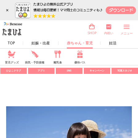
×
内祝い
SHOP
メニュー
TOP
妊娠・出産
赤ちゃん・育児
妊活
育児グッズ
病気・予防接種
離乳食
優待パス
ひよこクラブ
アプリ
SNS
キャンペーン
写真スタジオ