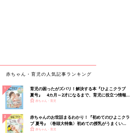
赤ちゃん・育児の人気記事ランキング
育児の困ったがズバリ！解決する本『ひよこクラブ
夏号』 4カ月～2才になるまで、育児に役立つ情報が
いっぱい！
赤ちゃん・育児
赤ちゃんのお世話まるわかり！『初めてのひよこクラ
ブ 夏号』〈巻頭大特集〉初めての授乳がうまくい
く！ おっぱい・ミルクの基本と夏のトラブル 解決テ
赤ちゃん・育児