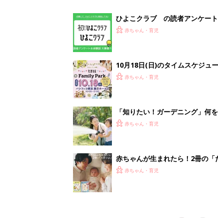
赤ちゃん・育児
<
1
妊娠日数や
妊娠中か