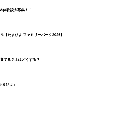
2
3
4
5
>
生後日数に合った情報を毎日お届け
ら産後まで長く使える無料アプリ
ダウンロード