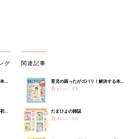
初め
たまひよの雑誌
大特
赤ちゃん・育児
 お
ブル
たま
赤ちゃんのお世話まるわかり！『初め
てのひよこクラブ 夏号』〈巻頭大特
赤ちゃん・育児
集〉初めての授乳がうまくいく！ お
っぱい・ミルクの基本と夏のトラブル
解決テク
アカチャンホンポでたまひよ雑誌を買
るA
うとポイント10倍【期間限定】
赤ちゃん・育児
い
赤ちゃんが生まれたら！2冊の「たま
ひよ」
赤ちゃん・育児
「今日の目玉商品は？」毎日変わるA
mazonタイムセールが見逃せない