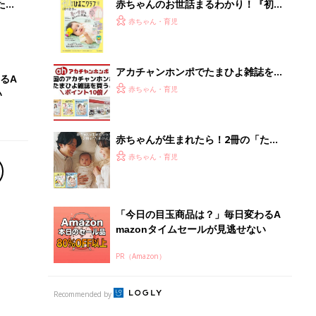
PR（Amazon）
Recommended by
離乳食はいつから？進め方は？「たまひよ きほんの離
乳食」
授乳の悩みや初めての離乳食作りに役立つ
子育てとお金
につ
妊娠・出産・育児にかかる費用やもらえる補助
金・助成金を解説