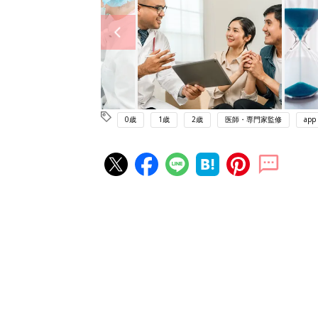
0歳
1歳
2歳
医師・専門家監修
app
赤ちゃん・育児の人気記事ランキ
育児の困ったがズバリ！解決する
『ひよこクラブ 秋号』 4カ月～
赤ちゃん・育児
になるまで、育児に役立つ情報が
ぱい！