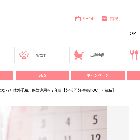
SHOP
内祝い
TOP
き
名づけ
出産準備
SNS
キャンペーン
になった体外受精。保険適用も２年目【妊活 不妊治療の30年・前編】