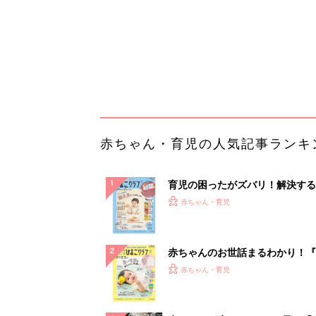
赤ちゃんのお世話まるわかり！『
てのひよこクラブ 夏号』〈巻頭
赤ちゃん・育児
集〉初めての授乳がうまくいく！
っぱい・ミルクの基本と夏のトラ
解決テク
赤ちゃんが生まれたら！2冊の「
ひよ」
赤ちゃん・育児
「今日の目玉商品は？」毎日変わ
mazonタイムセールが見逃せな
PR（Amazon）
ランキングをもっと見る