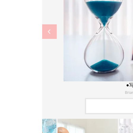
●
Bria