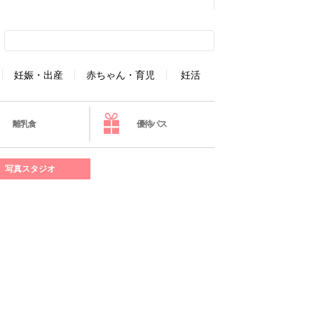
妊娠・出産
赤ちゃん・育児
妊活
離乳食
優待パス
写真スタジオ