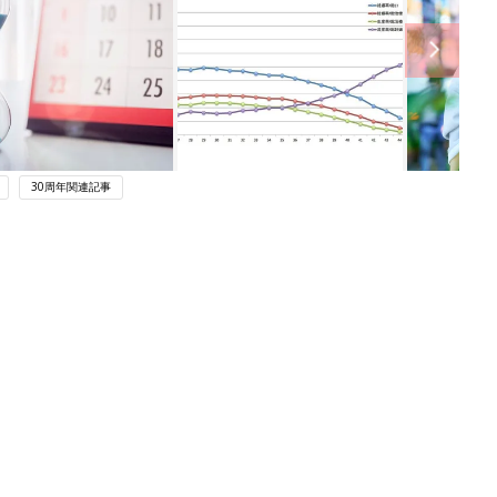
30周年関連記事
ング
関連記事
本
育児の困ったがズバリ！解決する本
2才
『ひよこクラブ 秋号』 4カ月～2才
赤ちゃん・育児
いっ
になるまで、育児に役立つ情報がいっ
ぱい！