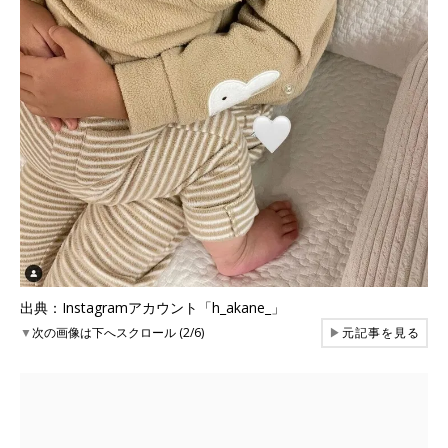
出典：Instagramアカウント「h_akane_」
▼
次の画像は下へスクロール (2/6)
▶
元記事を見る