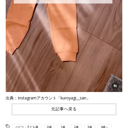
出典：Instagramアカウント「kuroyagi__san」
元記事へ戻る
ベビー・子ども服
0歳
1歳
2歳
3歳
4歳～