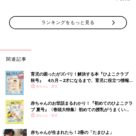
ランキングをもっと見る
関連記事
育児の困ったがズバリ！解決する本『ひよこクラブ
秋号』 4カ月～2才になるまで、育児に役立つ情報が
いっぱい！
赤ちゃん・育児
赤ちゃんのお世話まるわかり！『初めてのひよこクラ
ブ 夏号』〈巻頭大特集〉初めての授乳がうまくい
く！ おっぱい・ミルクの基本と夏のトラブル 解決テ
赤ちゃん・育児
ク
赤ちゃんが生まれたら！2冊の「たまひよ」