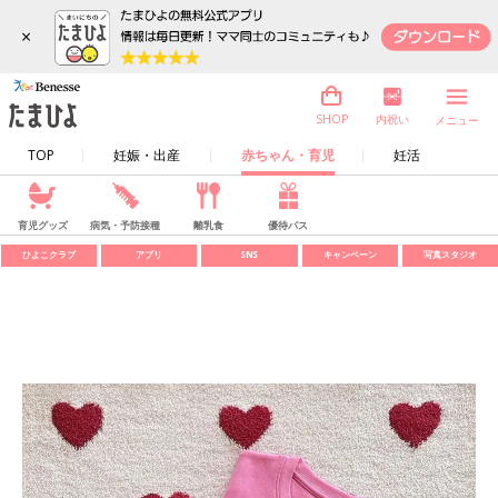
×
内祝い
SHOP
メニュー
TOP
妊娠・出産
赤ちゃん・育児
妊活
育児グッズ
病気・予防接種
離乳食
優待パス
ひよこクラブ
アプリ
SNS
キャンペーン
写真スタジオ