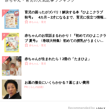
赤ちゃん・育児の人気記事ランキング
育児の困ったがズバリ！解決する本『ひよこクラブ
秋号』 4カ月～2才になるまで、育児に役立つ情報が
いっぱい！
赤ちゃん・育児
赤ちゃんのお世話まるわかり！『初めてのひよこクラ
ブ 夏号』〈巻頭大特集〉初めての授乳がうまくい
く！ おっぱい・ミルクの基本と夏のトラブル 解決テ
赤ちゃん・育児
ク
赤ちゃんが生まれたら！2冊の「たまひよ」
赤ちゃん・育児
お墓の撤去にいくらかかる？墓じまい費用
PR(くらしの話題)
Recommended by