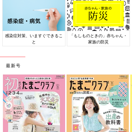
きの」赤ちゃん・
日本外来小児科学会リーフレッ
六星占術 細木か
の防災
ト検討会
相
最新号