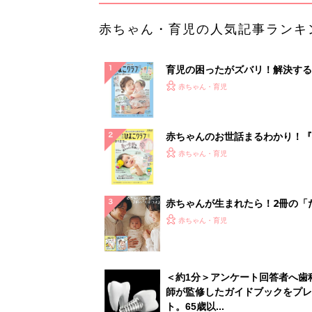
赤ちゃん・育児の人気記事ランキ
育児の困ったがズバリ！解決する
『ひよこクラブ 夏号』 4カ月～
赤ちゃん・育児
になるまで、育児に役立つ情報が
ぱい！
赤ちゃんのお世話まるわかり！『
てのひよこクラブ 夏号』〈巻頭
赤ちゃん・育児
集〉初めての授乳がうまくいく！
っぱい・ミルクの基本と夏のトラ
解決テク
赤ちゃんが生まれたら！2冊の「
ひよ」
赤ちゃん・育児
＜約1分＞アンケート回答者へ歯
師が監修したガイドブックをプレ
ト。65歳以...