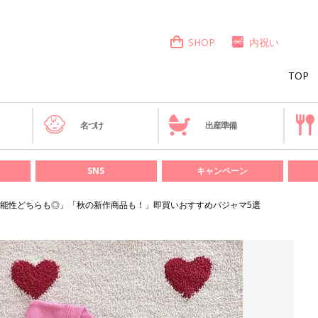
SHOP
内祝い
TOP
き
名づけ
出産準備
SNS
キャンペーン
能性どちらも◎」「秋の新作商品も！」即買いおすすめパジャマ5選