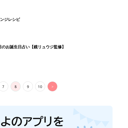
ンジレシピ
5日のお誕生日占い【鏡リュウジ監修】
7
8
9
10
>