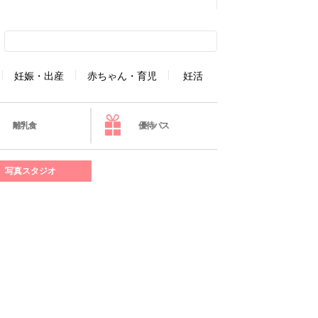
妊娠・出産
赤ちゃん・育児
妊活
離乳食
優待パス
写真スタジオ