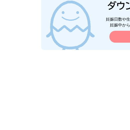
妊娠日数や
妊娠中か