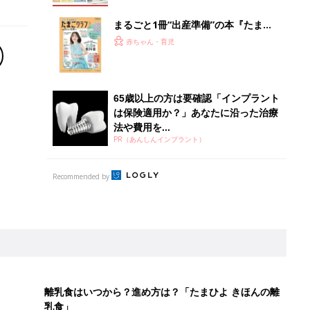
まるごと1冊“出産準備”の本『たまご
クラブ 夏号』〈スペシャル大特集〉
赤ちゃん・育児
夫婦で予習する 出産の教科書
65歳以上の方は要確認「インプラント
は保険適用か？」あなたに沿った治療
法や費用を...
PR（あんしんインプラント）
Recommended by
離乳食はいつから？進め方は？「たまひよ きほんの離
乳食」