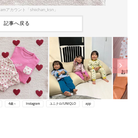
ramアカウント「shiichan_ksn」
記事へ戻る
4歳～
Instagram
ユニクロ/UNIQLO
app