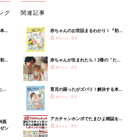
ング
関連記事
本
赤ちゃんのお世話まるわかり！『初め
2才
てのひよこクラブ 夏号』〈巻頭大特
赤ちゃん・育児
いっ
集〉初めての授乳がうまくいく！ お
っぱい・ミルクの基本と夏のトラブル
解決テク
初め
赤ちゃんが生まれたら！2冊の「たま
大特
ひよ」
赤ちゃん・育児
 お
ブル
たま
育児の困ったがズバリ！解決する本
『ひよこクラブ 夏号』 4カ月～2才
赤ちゃん・育児
になるまで、育児に役立つ情報がいっ
ぱい！
アカチャンホンポでたまひよ雑誌を買
科医
うとポイント10倍【期間限定】
赤ちゃん・育児
ゼン