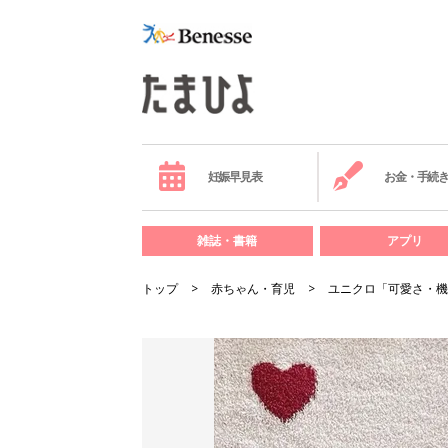
妊娠早見表
お金・手続
雑誌・書籍
アプリ
トップ
赤ちゃん・育児
ユニクロ「可愛さ・機