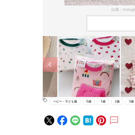
出典：Instag
ベビー・子ども服
0歳
1歳
2歳
3歳