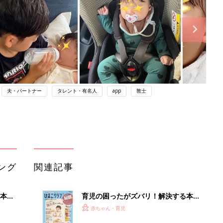
夫・パートナー
タレント・有名人
app
敦士
ング
関連記事
本
育児の困ったがズバリ！解決する本
2才
『ひよこクラブ 秋号』 4カ月～2才
赤ちゃん・育児
いっ
になるまで、育児に役立つ情報がいっ