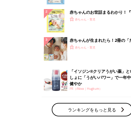
ぱい！
赤ちゃんのお世話まるわかり！『
てのひよこクラブ 夏号』〈巻頭
赤ちゃん・育児
集〉初めての授乳がうまくいく！
っぱい・ミルクの基本と夏のトラ
解決テク
赤ちゃんが生まれたら！2冊の「
ひよ」
赤ちゃん・育児
「イソジン®クリアうがい薬」と
しょに「うがいパワー」で一年中
健やか
PR（iNova｜Hugkum）
ランキングをもっと見る