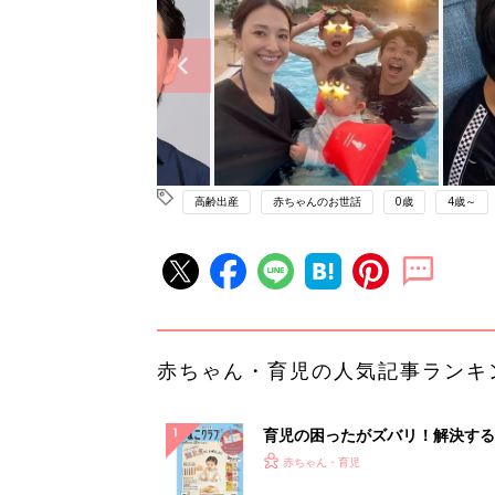
高齢出産
赤ちゃんのお世話
0歳
4歳～
赤ちゃん・育児の人気記事ランキ
育児の困ったがズバリ！解決する
『ひよこクラブ 秋号』 4カ月～
赤ちゃん・育児
になるまで、育児に役立つ情報が