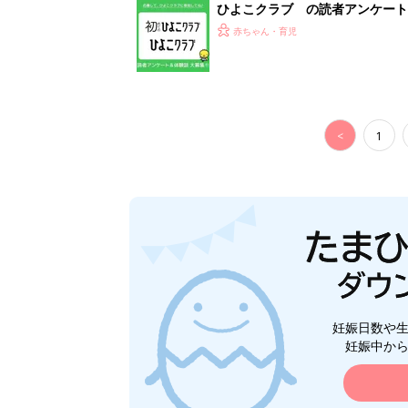
ひよこクラブ の読者アンケート
赤ちゃん・育児
<
1
妊娠日数や
妊娠中か