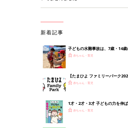
新着記事
子どもの水難事故は、7歳・14
まねく【専門家】
赤ちゃん・育児
【たまひよ ファミリーパーク20
赤ちゃん・育児
1才・2才・3才 子どもの力を伸
赤ちゃん・育児