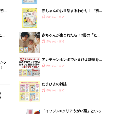
ぱい！
初め
赤ちゃんのお世話まるわかり！『初め
大特
てのひよこクラブ 夏号』〈巻頭大特
赤ちゃん・育児
 お
集〉初めての授乳がうまくいく！ お
ブル
っぱい・ミルクの基本と夏のトラブル
解決テク
たま
赤ちゃんが生まれたら！2冊の「たま
ひよ」
赤ちゃん・育児
アカチャンホンポでたまひよ雑誌を買
いっ
うとポイント10倍【期間限定】
赤ちゃん・育児
！
たまひよの雑誌
赤ちゃん・育児
「イソジン®クリアうがい薬」といっ