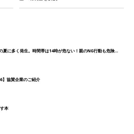
歳の夏に多く発生。時間帯は14時が危ない！親のNG行動も危険を
26】協賛企業のご紹介
ばす本