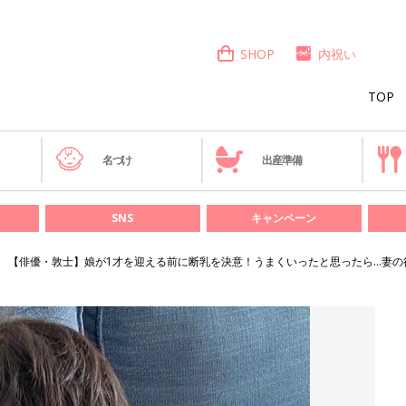
SHOP
内祝い
TOP
き
名づけ
出産準備
SNS
キャンペーン
【俳優・敦士】娘が1才を迎える前に断乳を決意！うまくいったと思ったら…妻の