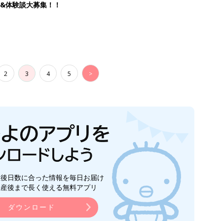
&体験談大募集！！
2
3
4
5
>
生後日数に合った情報を毎日お届け
ら産後まで長く使える無料アプリ
ダウンロード