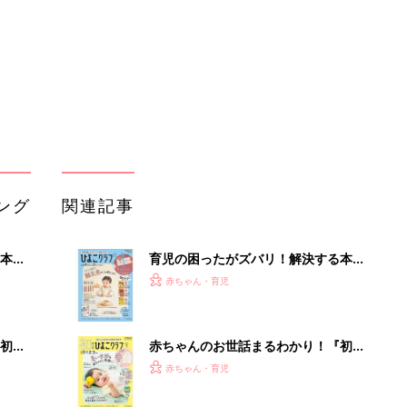
ぱい！
初め
赤ちゃんのお世話まるわかり！『初め
大特
てのひよこクラブ 夏号』〈巻頭大特
赤ちゃん・育児
 お
集〉初めての授乳がうまくいく！ お
ブル
っぱい・ミルクの基本と夏のトラブル
解決テク
たま
赤ちゃんが生まれたら！2冊の「たま
ひよ」
赤ちゃん・育児
アカチャンホンポでたまひよ雑誌を買
って
うとポイント10倍【期間限定】
赤ちゃん・育児
たまひよの雑誌
赤ちゃん・育児
「持ち家を売る時のNG行為」知って