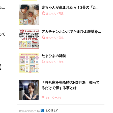
るだけで得する事とは
PR（イエウール）
Recommended by
離乳食はいつから？進め方は？「たまひよ きほんの離
乳食」
授乳の悩みや初めての離乳食作りに役立つ
子育てとお金
につ
妊娠・出産・育児にかかる費用やもらえる補助