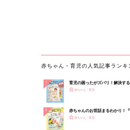
ぱい！
赤ちゃんのお世話まるわかり！『
てのひよこクラブ 夏号』〈巻頭
赤ちゃん・育児
集〉初めての授乳がうまくいく！
っぱい・ミルクの基本と夏のトラ
解決テク
赤ちゃんが生まれたら！2冊の「
ひよ」
赤ちゃん・育児
「持ち家を売る時のNG行為」知
るだけで得する事とは
PR（イエウール）
ランキングをもっと見る