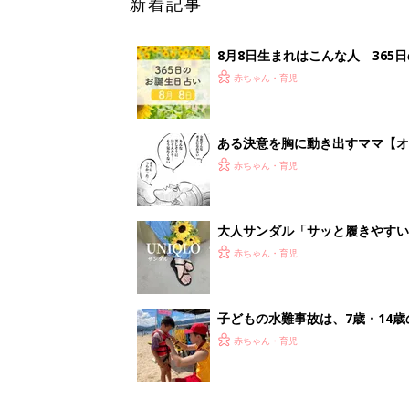
子どもの水難事故は、7歳・14
まねく【専門家】
赤ちゃん・育児
<
1
妊娠日数や
妊娠中か