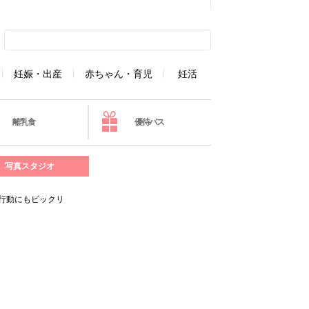
妊娠・出産
赤ちゃん・育児
妊活
離乳食
優待パス
写真スタジオ
行動にもビックリ