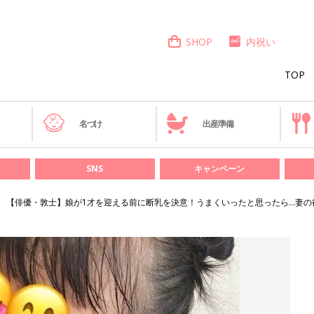
SHOP
内祝い
TOP
き
名づけ
出産準備
SNS
キャンペーン
【俳優・敦士】娘が1才を迎える前に断乳を決意！うまくいったと思ったら…妻の