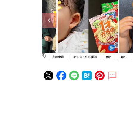
高齢出産
赤ちゃんのお世話
0歳
4歳～
赤ちゃん・育児の人気記事ランキ
育児の困ったがズバリ！解決する
『ひよこクラブ 秋号』 4カ月～
赤ちゃん・育児
になるまで、育児に役立つ情報が