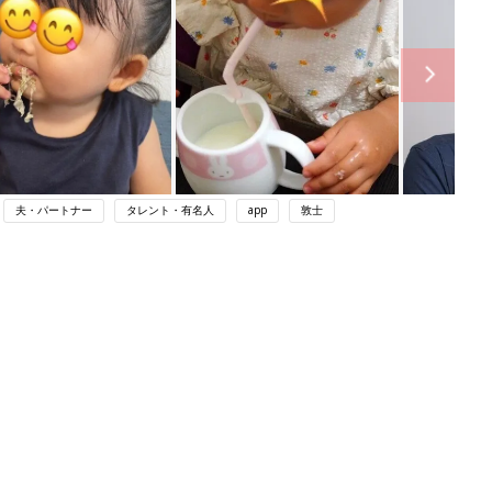
夫・パートナー
タレント・有名人
app
敦士
ング
関連記事
本
育児の困ったがズバリ！解決する本
2才
『ひよこクラブ 秋号』 4カ月～2才
赤ちゃん・育児
いっ
になるまで、育児に役立つ情報がいっ