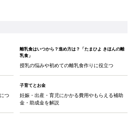
金・助成金を解説
日のお誕生日占い【鏡リュウジ監修】
レたちの切迫早産奮闘記 #24】
！」「ユニクロ・ZARAも！」おすすめ4選