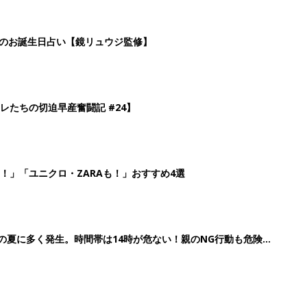
歳の夏に多く発生。時間帯は14時が危ない！親のNG行動も危険を
2
3
4
5
>
生後日数に合った情報を毎日お届け
ら産後まで長く使える無料アプリ
ダウンロード