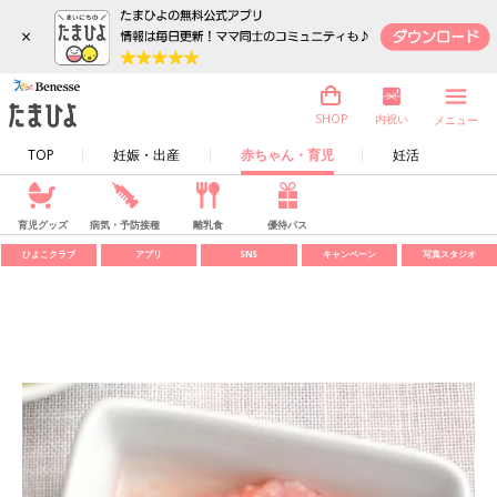
×
内祝い
SHOP
メニュー
TOP
妊娠・出産
赤ちゃん・育児
妊活
育児グッズ
病気・予防接種
離乳食
優待パス
ひよこクラブ
アプリ
SNS
キャンペーン
写真スタジオ