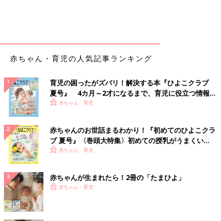
赤ちゃん・育児の人気記事ランキング
育児の困ったがズバリ！解決する本『ひよこクラブ
夏号』 4カ月～2才になるまで、育児に役立つ情報が
いっぱい！
赤ちゃん・育児
赤ちゃんのお世話まるわかり！『初めてのひよこクラ
ブ 夏号』〈巻頭大特集〉初めての授乳がうまくい
く！ おっぱい・ミルクの基本と夏のトラブル 解決テ
赤ちゃん・育児
ク
赤ちゃんが生まれたら！2冊の「たまひよ」
赤ちゃん・育児