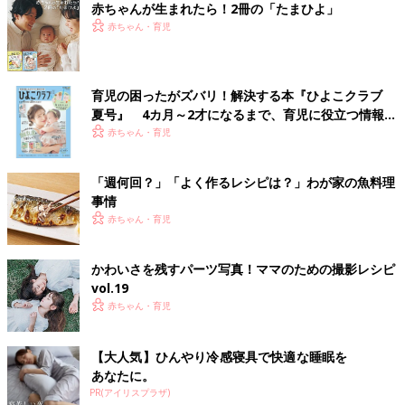
赤ちゃんが生まれたら！2冊の「たまひよ」
赤ちゃん・育児
育児の困ったがズバリ！解決する本『ひよこクラブ
夏号』 4カ月～2才になるまで、育児に役立つ情報が
いっぱい！
赤ちゃん・育児
「週何回？」「よく作るレシピは？」わが家の魚料理
事情
赤ちゃん・育児
かわいさを残すパーツ写真！ママのための撮影レシピ
vol.19
赤ちゃん・育児
【大人気】ひんやり冷感寝具で快適な睡眠を
あなたに。
PR(アイリスプラザ)