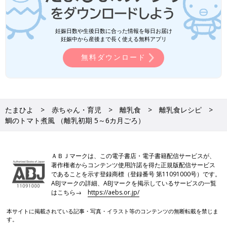
妊娠日数や生後日数に合った情報を毎日お届け
妊娠中から産後まで長く使える無料アプリ
無料ダウンロード
たまひよ
赤ちゃん・育児
離乳食
離乳食レシピ
鯛のトマト煮風 （離乳初期 5～6カ月ごろ）
ＡＢＪマークは、この電子書店・電子書籍配信サービスが、
著作権者からコンテンツ使用許諾を得た正規版配信サービス
であることを示す登録商標（登録番号 第11091000号）です。
ABJマークの詳細、ABJマークを掲示しているサービスの一覧
はこちら→
https://aebs.or.jp/
本サイトに掲載されている記事・写真・イラスト等のコンテンツの無断転載を禁じま
す。