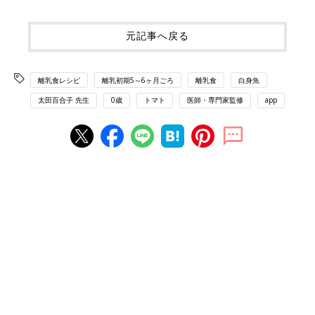
元記事へ戻る
離乳食レシピ
離乳初期5～6ヶ月ごろ
離乳食
白身魚
太田百合子 先生
0歳
トマト
医師・専門家監修
app