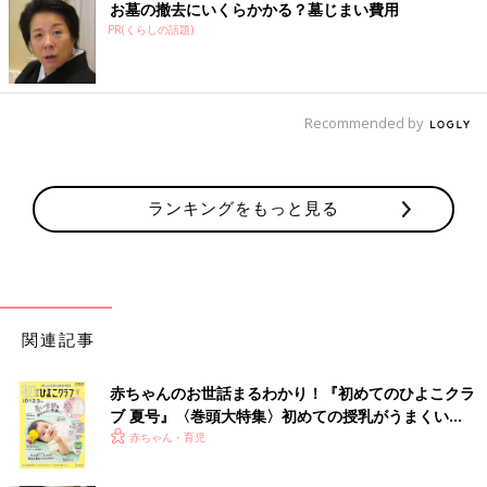
お墓の撤去にいくらかかる？墓じまい費用
PR(くらしの話題)
Recommended by
ランキングをもっと見る
関連記事
赤ちゃんのお世話まるわかり！『初めてのひよこクラ
ブ 夏号』〈巻頭大特集〉初めての授乳がうまくい
く！ おっぱい・ミルクの基本と夏のトラブル 解決テ
赤ちゃん・育児
ク