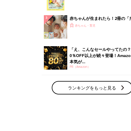
集〉初めての授乳がうまくいく！
っぱい・ミルクの基本と夏のトラ
解決テク
赤ちゃんが生まれたら！2冊の「
ひよ」
赤ちゃん・育児
「え、こんなセールやってたの？
0％OFF以上が続々登場！Amazo
本気が...
PR（Amazon）
ランキングをもっと見る