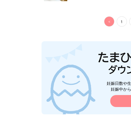
<
1
妊娠日数や
妊娠中か