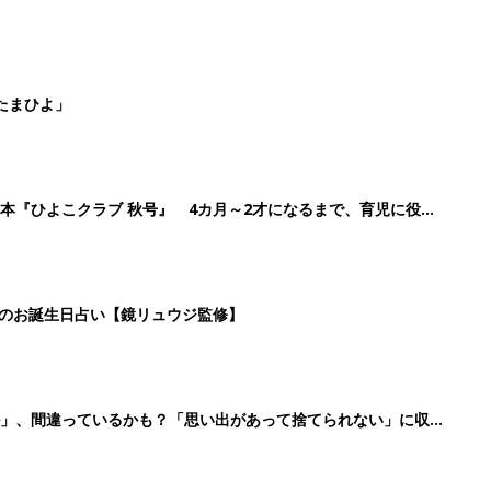
たまひよ」
本『ひよこクラブ 秋号』 4カ月～2才になるまで、育児に役立
日のお誕生日占い【鏡リュウジ監修】
ル」、間違っているかも？「思い出があって捨てられない」に収納