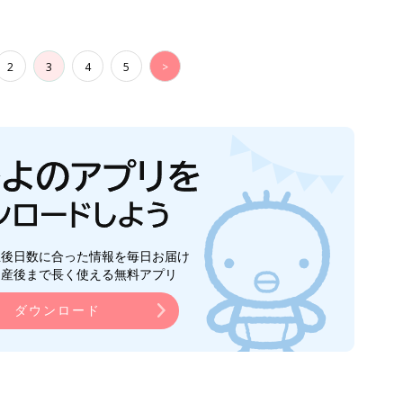
2
3
4
5
>
生後日数に合った情報を毎日お届け
ら産後まで長く使える無料アプリ
ダウンロード