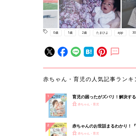
0歳
1歳
2歳
たまひよ
app
3
赤ちゃん・育児の人気記事ランキ
育児の困ったがズバリ！解決する
『ひよこクラブ 夏号』 4カ月～
赤ちゃん・育児
になるまで、育児に役立つ情報が
ぱい！
赤ちゃんのお世話まるわかり！『
てのひよこクラブ 夏号』〈巻頭
赤ちゃん・育児