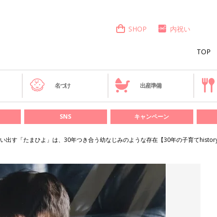
SHOP
内祝い
TOP
き
名づけ
出産準備
SNS
キャンペーン
出す「たまひよ」は、30年つき合う幼なじみのような存在【30年の子育てhistor