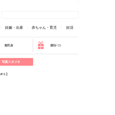
妊娠・出産
赤ちゃん・育児
妊活
離乳食
優待パス
写真スタジオ
y#５】