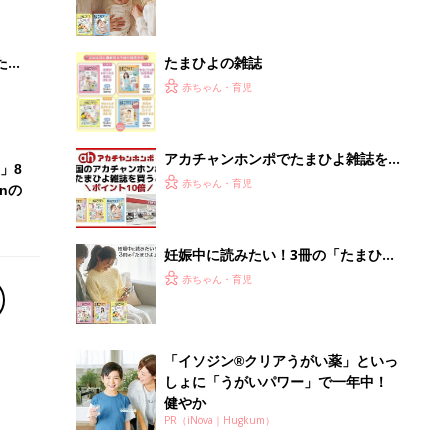
 お
ブル
たま
たまひよの雑誌
赤ちゃん・育児
アカチャンホンポでたまひよ雑誌を買
」8
うとポイント10倍【期間限定】
赤ちゃん・育児
nの
妊娠中に読みたい！3冊の「たまひ
よ」
赤ちゃん・育児
「イソジン®クリアうがい薬」といっ
しょに「うがいパワー」で一年中！
健やか
PR（iNova｜Hugkum）