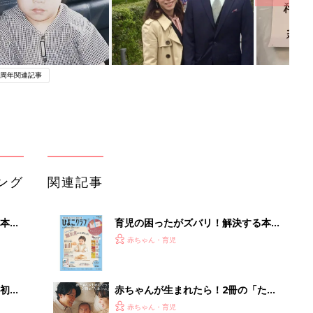
0周年関連記事
ング
関連記事
本
育児の困ったがズバリ！解決する本
2才
『ひよこクラブ 秋号』 4カ月～2才
赤ちゃん・育児
いっ
になるまで、育児に役立つ情報がいっ
ぱい！
初め
赤ちゃんが生まれたら！2冊の「たま
大特
ひよ」
赤ちゃん・育児