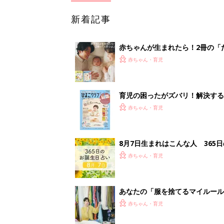
新着記事
赤ちゃんが生まれたら！2冊の「
赤ちゃん・育児
育児の困ったがズバリ！解決する
つ情報がいっぱい！
赤ちゃん・育児
8月7日生まれはこんな人 365
赤ちゃん・育児
あなたの「服を捨てるマイルー
スタイリストが喝！
赤ちゃん・育児