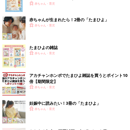
いっぱい！
赤ちゃん・育児
赤ちゃんが生まれたら！2冊の「たまひよ」
赤ちゃん・育児
たまひよの雑誌
赤ちゃん・育児
アカチャンホンポでたまひよ雑誌を買うとポイント10
倍【期間限定】
赤ちゃん・育児
妊娠中に読みたい！3冊の「たまひよ」
赤ちゃん・育児