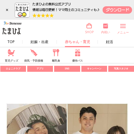
×
内祝い
SHOP
メニュー
TOP
妊娠・出産
赤ちゃん・育児
妊活
育児グッズ
病気・予防接種
離乳食
優待パス
ひよこクラブ
アプリ
SNS
キャンペーン
写真スタジオ