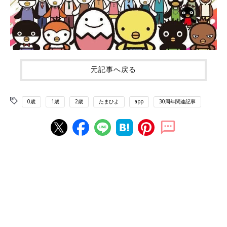
元記事へ戻る
0歳
1歳
2歳
たまひよ
app
30周年関連記事