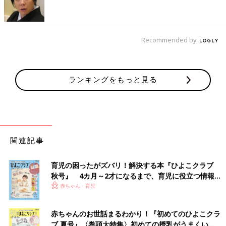
Recommended by
ランキングをもっと見る
関連記事
育児の困ったがズバリ！解決する本『ひよこクラブ
秋号』 4カ月～2才になるまで、育児に役立つ情報が
いっぱい！
赤ちゃん・育児
赤ちゃんのお世話まるわかり！『初めてのひよこクラ
ブ 夏号』〈巻頭大特集〉初めての授乳がうまくい