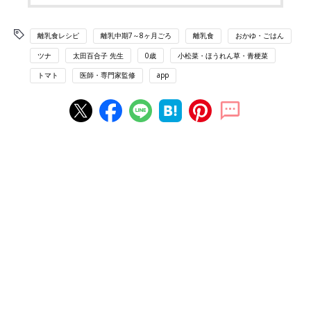
離乳食レシピ
離乳中期7～8ヶ月ごろ
離乳食
おかゆ・ごはん
ツナ
太田百合子 先生
0歳
小松菜・ほうれん草・青梗菜
トマト
医師・専門家監修
app