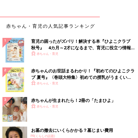
赤ちゃん・育児の人気記事ランキング
育児の困ったがズバリ！解決する本『ひよこクラブ
秋号』 4カ月～2才になるまで、育児に役立つ情報が
いっぱい！
赤ちゃん・育児
赤ちゃんのお世話まるわかり！『初めてのひよこクラ
ブ 夏号』〈巻頭大特集〉初めての授乳がうまくい
く！ おっぱい・ミルクの基本と夏のトラブル 解決テ
赤ちゃん・育児
ク
赤ちゃんが生まれたら！2冊の「たまひよ」
赤ちゃん・育児
お墓の撤去にいくらかかる？墓じまい費用
PR(くらしの話題)