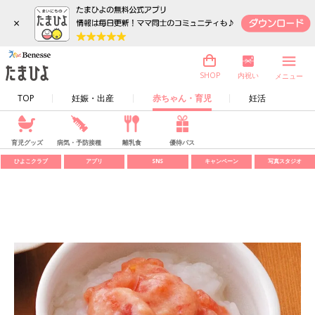
×
内祝い
SHOP
メニュー
TOP
妊娠・出産
赤ちゃん・育児
妊活
育児グッズ
病気・予防接種
離乳食
優待パス
ひよこクラブ
アプリ
SNS
キャンペーン
写真スタジオ