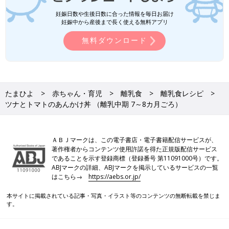
妊娠日数や生後日数に合った情報を毎日お届け
妊娠中から産後まで長く使える無料アプリ
無料ダウンロード
たまひよ
赤ちゃん・育児
離乳食
離乳食レシピ
ツナとトマトのあんかけ丼 （離乳中期 7～8カ月ごろ）
ＡＢＪマークは、この電子書店・電子書籍配信サービスが、
著作権者からコンテンツ使用許諾を得た正規版配信サービス
であることを示す登録商標（登録番号 第11091000号）です。
ABJマークの詳細、ABJマークを掲示しているサービスの一覧
はこちら→
https://aebs.or.jp/
本サイトに掲載されている記事・写真・イラスト等のコンテンツの無断転載を禁じま
す。