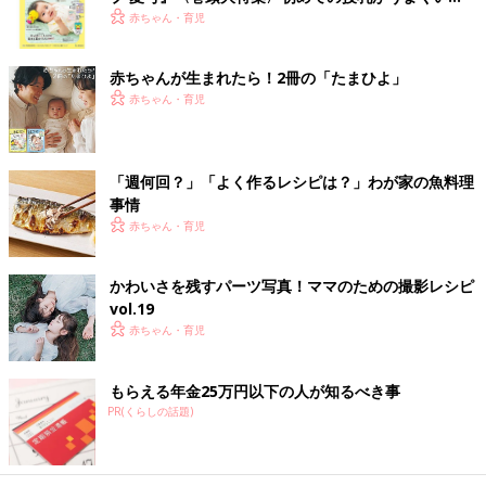
く！ おっぱい・ミルクの基本と夏のトラブル 解決テ
赤ちゃん・育児
ク
赤ちゃんが生まれたら！2冊の「たまひよ」
赤ちゃん・育児
「週何回？」「よく作るレシピは？」わが家の魚料理
事情
赤ちゃん・育児
かわいさを残すパーツ写真！ママのための撮影レシピ
vol.19
赤ちゃん・育児
もらえる年金25万円以下の人が知るべき事
PR(くらしの話題)