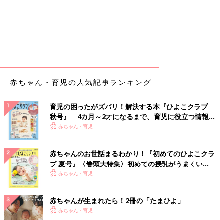
赤ちゃん・育児の人気記事ランキング
育児の困ったがズバリ！解決する本『ひよこクラブ
秋号』 4カ月～2才になるまで、育児に役立つ情報が
いっぱい！
赤ちゃん・育児
赤ちゃんのお世話まるわかり！『初めてのひよこクラ
ブ 夏号』〈巻頭大特集〉初めての授乳がうまくい
く！ おっぱい・ミルクの基本と夏のトラブル 解決テ
赤ちゃん・育児
ク
赤ちゃんが生まれたら！2冊の「たまひよ」
赤ちゃん・育児