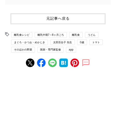
元記事へ戻る
離乳食レシピ
離乳中期7～8ヶ月ごろ
離乳食
うどん
まぐろ・かつお・めかじき
太田百合子 先生
0歳
トマト
そのほかの野菜
医師・専門家監修
app