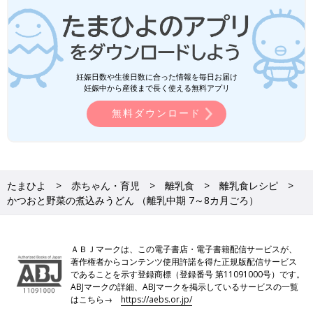
妊娠日数や生後日数に合った情報を毎日お届け
妊娠中から産後まで長く使える無料アプリ
無料ダウンロード
たまひよ
赤ちゃん・育児
離乳食
離乳食レシピ
かつおと野菜の煮込みうどん （離乳中期 7～8カ月ごろ）
ＡＢＪマークは、この電子書店・電子書籍配信サービスが、
著作権者からコンテンツ使用許諾を得た正規版配信サービス
であることを示す登録商標（登録番号 第11091000号）です。
ABJマークの詳細、ABJマークを掲示しているサービスの一覧
はこちら→
https://aebs.or.jp/