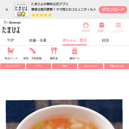
×
内祝い
SHOP
メニュー
TOP
妊娠・出産
赤ちゃん・育児
妊活
育児グッズ
病気・予防接種
離乳食
優待パス
ひよこクラブ
アプリ
SNS
キャンペーン
写真スタジオ