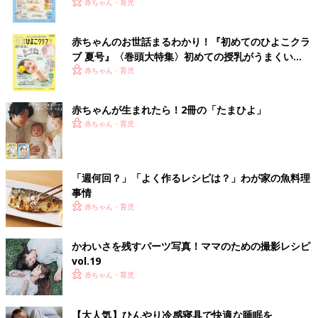
いっぱい！
赤ちゃん・育児
赤ちゃんのお世話まるわかり！『初めてのひよこクラ
ブ 夏号』〈巻頭大特集〉初めての授乳がうまくい
く！ おっぱい・ミルクの基本と夏のトラブル 解決テ
赤ちゃん・育児
ク
赤ちゃんが生まれたら！2冊の「たまひよ」
赤ちゃん・育児
「週何回？」「よく作るレシピは？」わが家の魚料理
事情
赤ちゃん・育児
かわいさを残すパーツ写真！ママのための撮影レシピ
vol.19
赤ちゃん・育児
【大人気】ひんやり冷感寝具で快適な睡眠を