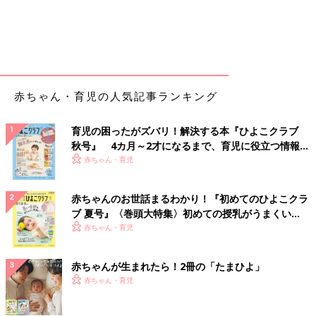
赤ちゃん・育児の人気記事ランキング
育児の困ったがズバリ！解決する本『ひよこクラブ
秋号』 4カ月～2才になるまで、育児に役立つ情報が
いっぱい！
赤ちゃん・育児
赤ちゃんのお世話まるわかり！『初めてのひよこクラ
ブ 夏号』〈巻頭大特集〉初めての授乳がうまくい
く！ おっぱい・ミルクの基本と夏のトラブル 解決テ
赤ちゃん・育児
ク
赤ちゃんが生まれたら！2冊の「たまひよ」
赤ちゃん・育児