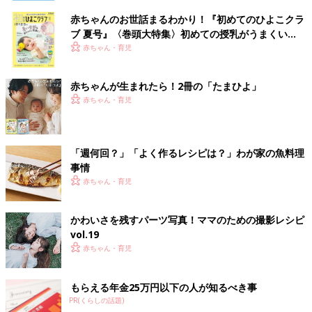
赤ちゃんのお世話まるわかり！『初めてのひよこクラ
ブ 夏号』〈巻頭大特集〉初めての授乳がうまくい
く！ おっぱい・ミルクの基本と夏のトラブル 解決テ
赤ちゃん・育児
ク
赤ちゃんが生まれたら！2冊の「たまひよ」
赤ちゃん・育児
「週何回？」「よく作るレシピは？」わが家の魚料理
事情
赤ちゃん・育児
かわいさを残すパーツ写真！ママのための撮影レシピ
vol.19
赤ちゃん・育児
もらえる年金25万円以下の人が知るべき事
PR(くらしの話題)