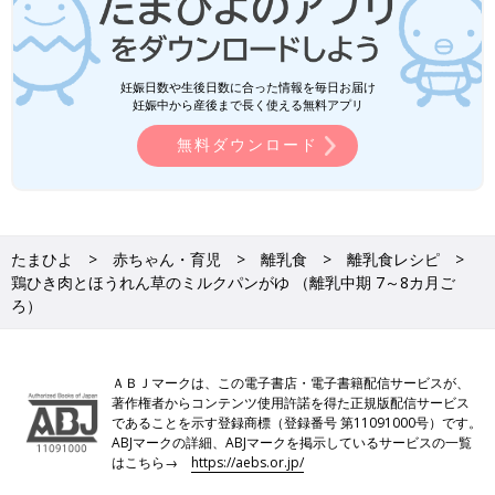
妊娠日数や生後日数に合った情報を毎日お届け
妊娠中から産後まで長く使える無料アプリ
無料ダウンロード
たまひよ
赤ちゃん・育児
離乳食
離乳食レシピ
鶏ひき肉とほうれん草のミルクパンがゆ （離乳中期 7～8カ月ご
ろ）
ＡＢＪマークは、この電子書店・電子書籍配信サービスが、
著作権者からコンテンツ使用許諾を得た正規版配信サービス
であることを示す登録商標（登録番号 第11091000号）です。
ABJマークの詳細、ABJマークを掲示しているサービスの一覧
はこちら→
https://aebs.or.jp/