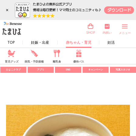
×
内祝い
SHOP
メニュー
TOP
妊娠・出産
赤ちゃん・育児
妊活
育児グッズ
病気・予防接種
離乳食
優待パス
ひよこクラブ
アプリ
SNS
キャンペーン
写真スタジオ