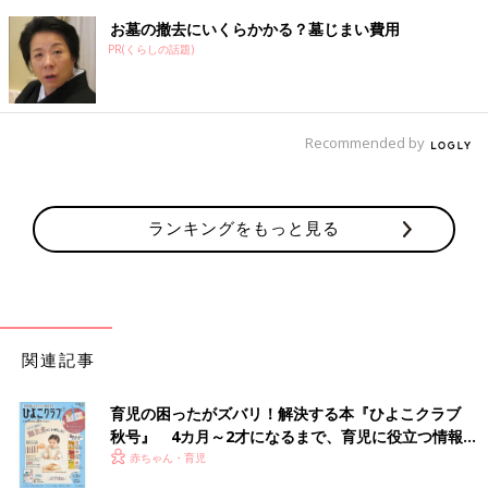
お墓の撤去にいくらかかる？墓じまい費用
PR(くらしの話題)
Recommended by
ランキングをもっと見る
関連記事
育児の困ったがズバリ！解決する本『ひよこクラブ
秋号』 4カ月～2才になるまで、育児に役立つ情報が
いっぱい！
赤ちゃん・育児