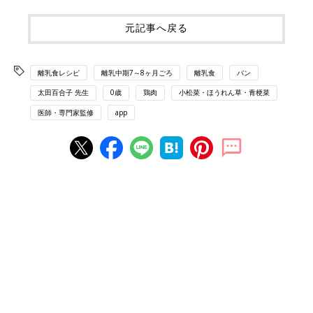
元記事へ戻る
離乳食レシピ
離乳中期7～8ヶ月ごろ
離乳食
パン
太田百合子 先生
0歳
鶏肉
小松菜・ほうれん草・青梗菜
医師・専門家監修
app