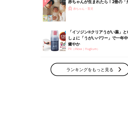
赤ちゃん・育児の人気テーマ
育児日記・マンガ
出産・育児あるあるをマンガで楽しもう
赤ちゃんの病気
赤ちゃんの病気や事故・ケガ、ホームケア
いてまとめました