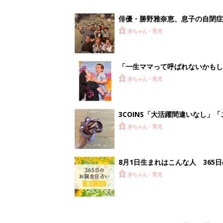
赤ちゃん・育児
<
5
妊娠日数や
妊娠中か