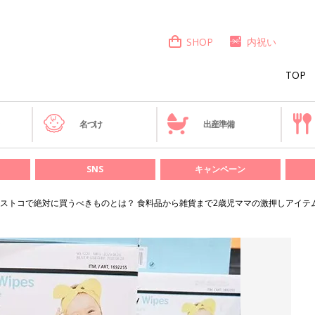
SHOP
内祝い
TOP
き
名づけ
出産準備
SNS
キャンペーン
ストコで絶対に買うべきものとは？ 食料品から雑貨まで2歳児ママの激押しアイテ