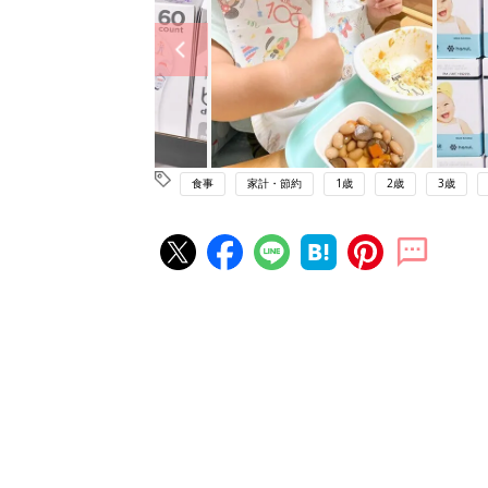
食事
家計・節約
1歳
2歳
3歳
赤ちゃん・育児の人気記事ランキ
育児の困ったがズバリ！解決する
『ひよこクラブ 夏号』 4カ月～
赤ちゃん・育児
になるまで、育児に役立つ情報が
ぱい！