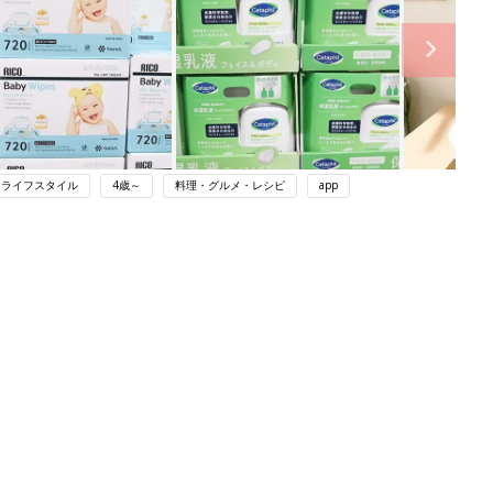
ライフスタイル
4歳～
料理・グルメ・レシピ
app
ング
関連記事
本
赤ちゃんのお世話まるわかり！『初め
2才
てのひよこクラブ 夏号』〈巻頭大特
赤ちゃん・育児
いっ
集〉初めての授乳がうまくいく！ お
っぱい・ミルクの基本と夏のトラブル