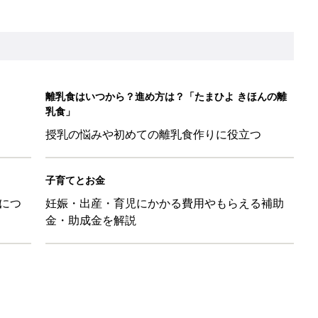
症と向き合う日々。「受け入れる」ことで見つけた、新しい居場所
れない」俳優・勝野雅奈恵、長男が3歳で自閉スペクトラム症と
「これは買ってほしい」話題の水遊びグッズ4選
日のお誕生日占い【鏡リュウジ監修】