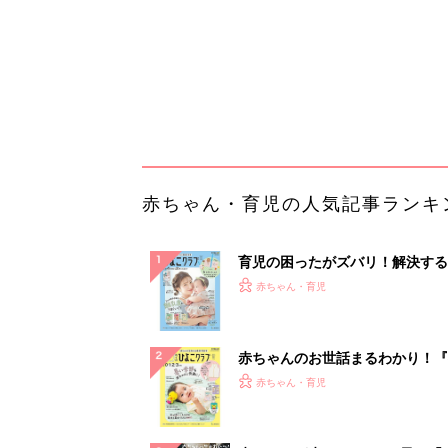
赤ちゃんのお世話まるわかり！『
てのひよこクラブ 夏号』〈巻頭
赤ちゃん・育児
集〉初めての授乳がうまくいく！
っぱい・ミルクの基本と夏のトラ
解決テク
赤ちゃんが生まれたら！2冊の「
ひよ」
赤ちゃん・育児
「イソジン®クリアうがい薬」と
しょに「うがいパワー」で一年中
健やか
PR（iNova｜Hugkum）
ランキングをもっと見る