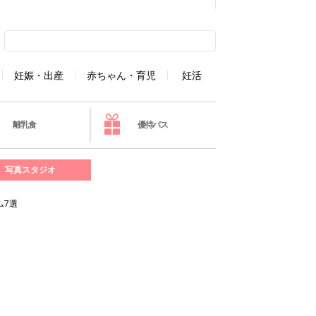
妊娠・出産
赤ちゃん・育児
妊活
離乳食
優待パス
写真スタジオ
ム7選