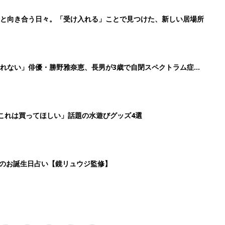
6
7
8
9
>
生後日数に合った情報を毎日お届け
ら産後まで長く使える無料アプリ
ダウンロード