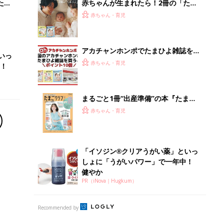
健やか
PR（iNova｜Hugkum）
Recommended by
離乳食はいつから？進め方は？「たまひよ きほんの離
乳食」
授乳の悩みや初めての離乳食作りに役立つ
子育てとお金
につ
妊娠・出産・育児にかかる費用やもらえる補助
金・助成金を解説