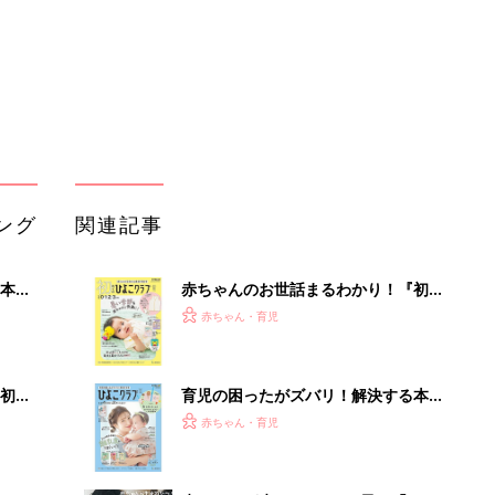
解決テク
初め
育児の困ったがズバリ！解決する本
大特
『ひよこクラブ 夏号』 4カ月～2才
赤ちゃん・育児
 お
になるまで、育児に役立つ情報がいっ
ブル
ぱい！
たま
赤ちゃんが生まれたら！2冊の「たま
ひよ」
赤ちゃん・育児
アカチャンホンポでたまひよ雑誌を買
いっ
うとポイント10倍【期間限定】
赤ちゃん・育児
！
まるごと1冊“出産準備”の本『たまご
クラブ 夏号』〈スペシャル大特集〉
赤ちゃん・育児
夫婦で予習する 出産の教科書
「イソジン®クリアうがい薬」といっ
しょに「うがいパワー」で一年中！