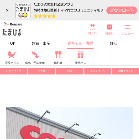
×
内祝い
SHOP
メニュー
TOP
妊娠・出産
赤ちゃん・育児
妊活
育児グッズ
病気・予防接種
離乳食
優待パス
ひよこクラブ
アプリ
SNS
キャンペーン
写真スタジオ