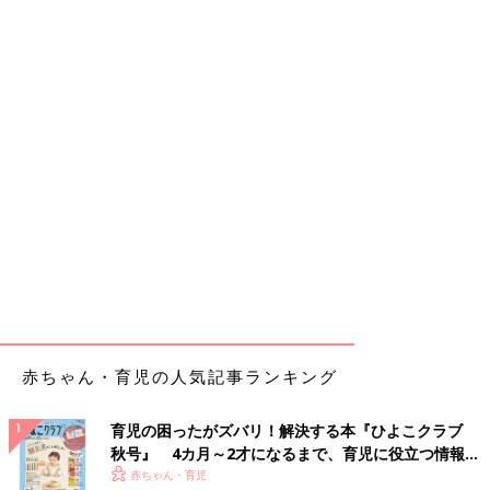
赤ちゃん・育児の人気記事ランキング
育児の困ったがズバリ！解決する本『ひよこクラブ
秋号』 4カ月～2才になるまで、育児に役立つ情報が
いっぱい！
赤ちゃん・育児