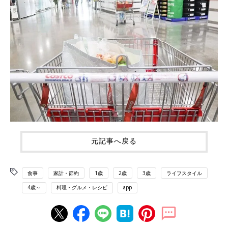
元記事へ戻る
食事
家計・節約
1歳
2歳
3歳
ライフスタイル
4歳～
料理・グルメ・レシピ
app