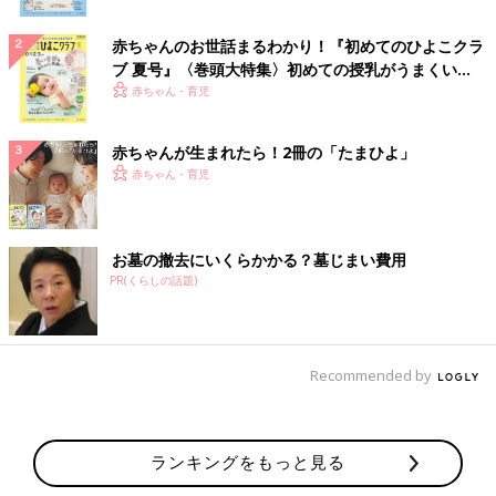
赤ちゃんのお世話まるわかり！『初めてのひよこクラ
ブ 夏号』〈巻頭大特集〉初めての授乳がうまくい
く！ おっぱい・ミルクの基本と夏のトラブル 解決テ
赤ちゃん・育児
ク
赤ちゃんが生まれたら！2冊の「たまひよ」
赤ちゃん・育児
お墓の撤去にいくらかかる？墓じまい費用
PR(くらしの話題)
Recommended by
ランキングをもっと見る