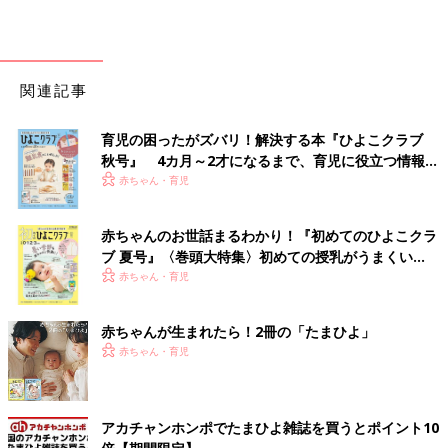
関連記事
育児の困ったがズバリ！解決する本『ひよこクラブ
秋号』 4カ月～2才になるまで、育児に役立つ情報が
いっぱい！
赤ちゃん・育児
赤ちゃんのお世話まるわかり！『初めてのひよこクラ
ブ 夏号』〈巻頭大特集〉初めての授乳がうまくい
く！ おっぱい・ミルクの基本と夏のトラブル 解決テ
赤ちゃん・育児
ク
赤ちゃんが生まれたら！2冊の「たまひよ」
赤ちゃん・育児
アカチャンホンポでたまひよ雑誌を買うとポイント10