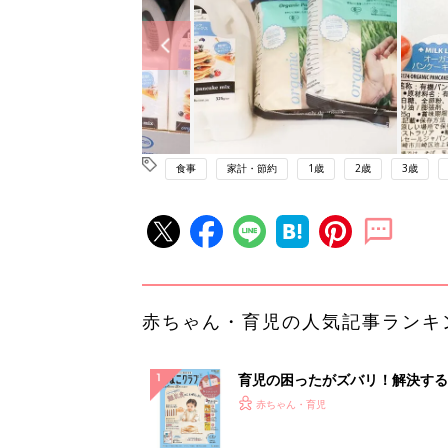
食事
家計・節約
1歳
2歳
3歳
赤ちゃん・育児の人気記事ランキ
育児の困ったがズバリ！解決する
『ひよこクラブ 秋号』 4カ月～
赤ちゃん・育児
になるまで、育児に役立つ情報が
ぱい！