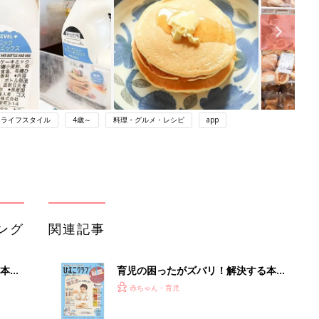
ライフスタイル
4歳～
料理・グルメ・レシピ
app
ング
関連記事
本
育児の困ったがズバリ！解決する本
2才
『ひよこクラブ 秋号』 4カ月～2才
赤ちゃん・育児
いっ
になるまで、育児に役立つ情報がいっ
ぱい！