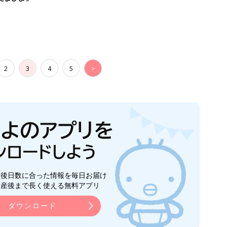
2
3
4
5
>
生後日数に合った情報を毎日お届け
ら産後まで長く使える無料アプリ
ダウンロード