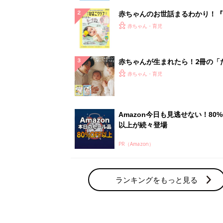
赤ちゃんのお世話まるわかり！『
てのひよこクラブ 夏号』〈巻頭
赤ちゃん・育児
集〉初めての授乳がうまくいく！
っぱい・ミルクの基本と夏のトラ
解決テク
赤ちゃんが生まれたら！2冊の「
ひよ」
赤ちゃん・育児
Amazon今日も見逃せない！80%
以上が続々登場
PR（Amazon）
ランキングをもっと見る