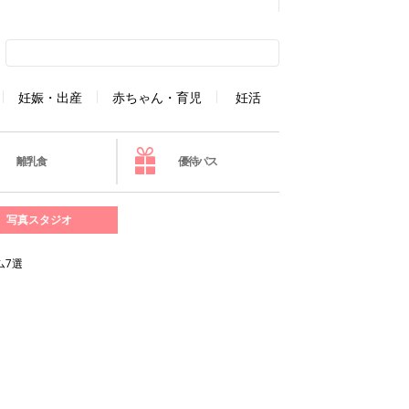
妊娠・出産
赤ちゃん・育児
妊活
離乳食
優待パス
写真スタジオ
ム7選