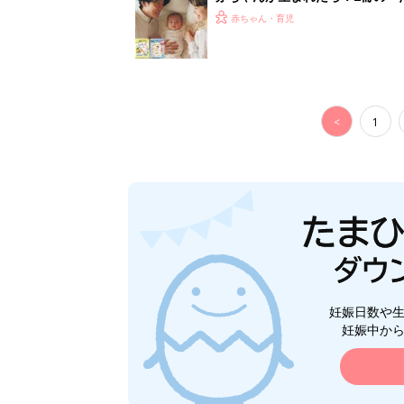
赤ちゃん・育児
<
1
妊娠日数や
妊娠中か