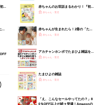
初め
赤ちゃんのお世話まるわかり！『初め
大特
てのひよこクラブ 夏号』〈巻頭大特
赤ちゃん・育児
 お
集〉初めての授乳がうまくいく！ お
ブル
っぱい・ミルクの基本と夏のトラブル
解決テク
たま
赤ちゃんが生まれたら！2冊の「たま
ひよ」
赤ちゃん・育児
アカチャンホンポでたまひよ雑誌を買
OFF
うとポイント10倍【期間限定】
赤ちゃん・育児
たまひよの雑誌
赤ちゃん・育児
「え、こんなセールやってたの？」8
0％OFF以上が続々登場！Amazonの