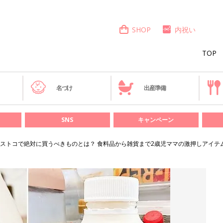
SHOP
内祝い
TOP
き
名づけ
出産準備
SNS
キャンペーン
ストコで絶対に買うべきものとは？ 食料品から雑貨まで2歳児ママの激押しアイテ