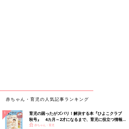
赤ちゃん・育児の人気記事ランキング
育児の困ったがズバリ！解決する本『ひよこクラブ
秋号』 4カ月～2才になるまで、育児に役立つ情報が
いっぱい！
赤ちゃん・育児