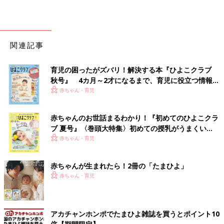
関連記事
育児の困ったがズバリ！解決する本『ひよこクラブ
秋号』 4カ月～2才になるまで、育児に役立つ情報が
いっぱい！
赤ちゃん・育児
赤ちゃんのお世話まるわかり！『初めてのひよこクラ
ブ 夏号』〈巻頭大特集〉初めての授乳がうまくい
く！ おっぱい・ミルクの基本と夏のトラブル 解決テ
赤ちゃん・育児
ク
赤ちゃんが生まれたら！2冊の「たまひよ」
赤ちゃん・育児
アカチャンホンポでたまひよ雑誌を買うとポイント10