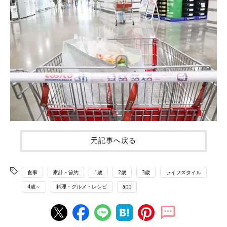
元記事へ戻る
食事
家計・節約
1歳
2歳
3歳
ライフスタイル
4歳～
料理・グルメ・レシピ
app