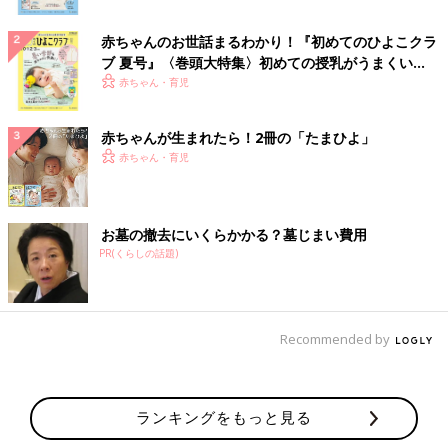
赤ちゃんのお世話まるわかり！『初めてのひよこクラ
ブ 夏号』〈巻頭大特集〉初めての授乳がうまくい
く！ おっぱい・ミルクの基本と夏のトラブル 解決テ
赤ちゃん・育児
ク
赤ちゃんが生まれたら！2冊の「たまひよ」
赤ちゃん・育児
お墓の撤去にいくらかかる？墓じまい費用
PR(くらしの話題)
Recommended by
ランキングをもっと見る