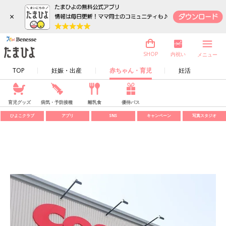
×
内祝い
SHOP
メニュー
TOP
妊娠・出産
赤ちゃん・育児
妊活
育児グッズ
病気・予防接種
離乳食
優待パス
ひよこクラブ
アプリ
SNS
キャンペーン
写真スタジオ