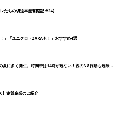
3
4
5
>
生後日数に合った情報を毎日お届け
ら産後まで長く使える無料アプリ
ダウンロード