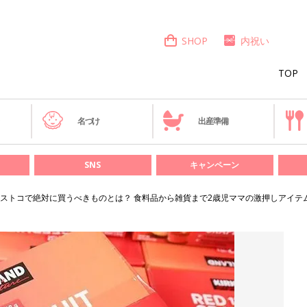
SHOP
内祝い
TOP
き
名づけ
出産準備
SNS
キャンペーン
ストコで絶対に買うべきものとは？ 食料品から雑貨まで2歳児ママの激押しアイテ