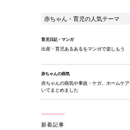
新着記事
ある決意を胸に動き出すママ【オ
赤ちゃん・育児
大人サンダル「サッと履きやすい
赤ちゃん・育児
子どもの水難事故は、7歳・14
まねく【専門家】
赤ちゃん・育児
【たまひよ ファミリーパーク20