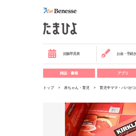
妊娠早見表
お金・手続
雑誌・書籍
アプリ
トップ
赤ちゃん・育児
育児中ママ・パパがコ