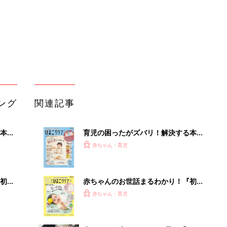
初め
赤ちゃんのお世話まるわかり！『初め
大特
てのひよこクラブ 夏号』〈巻頭大特
赤ちゃん・育児
 お
集〉初めての授乳がうまくいく！ お
ブル
っぱい・ミルクの基本と夏のトラブル
解決テク
たま
赤ちゃんが生まれたら！2冊の「たま
ひよ」
赤ちゃん・育児
アカチャンホンポでたまひよ雑誌を買
セール
うとポイント10倍【期間限定】
赤ちゃん・育児
たまひよの雑誌
赤ちゃん・育児
「え、こんなセールやってたの？」8
0％OFF以上が続々登場！Amazonの