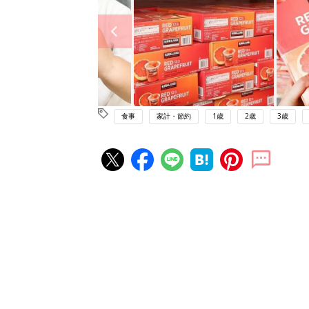
食事
家計・節約
1歳
2歳
3歳
赤ちゃん・育児の人気記事ランキ
育児の困ったがズバリ！解決する
『ひよこクラブ 夏号』 4カ月～
赤ちゃん・育児
になるまで、育児に役立つ情報が
ぱい！