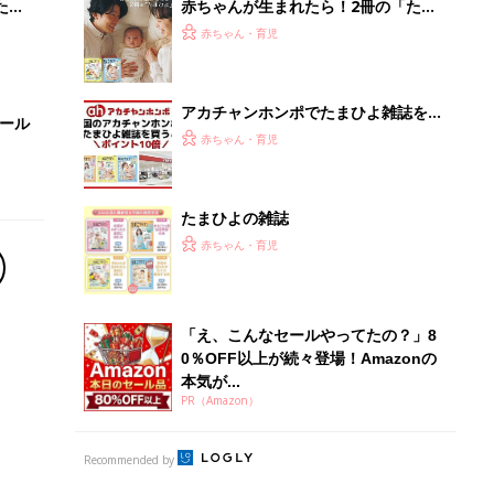
本気が...
PR（Amazon）
Recommended by
離乳食はいつから？進め方は？「たまひよ きほんの離
乳食」
授乳の悩みや初めての離乳食作りに役立つ
子育てとお金
につ
妊娠・出産・育児にかかる費用やもらえる補助
金・助成金を解説