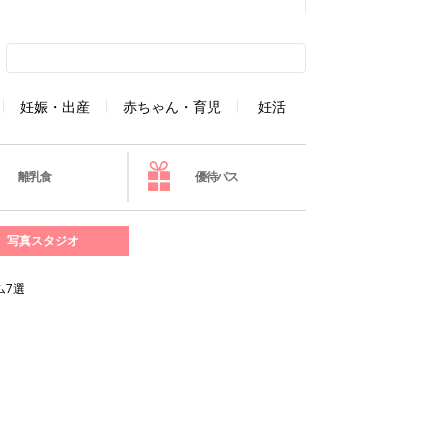
妊娠・出産
赤ちゃん・育児
妊活
離乳食
優待パス
写真スタジオ
ム7選