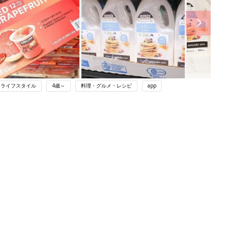
ライフスタイル
4歳～
料理・グルメ・レシピ
app
ング
関連記事
本
育児の困ったがズバリ！解決する本
2才
『ひよこクラブ 秋号』 4カ月～2才
赤ちゃん・育児
いっ
になるまで、育児に役立つ情報がいっ
ぱい！