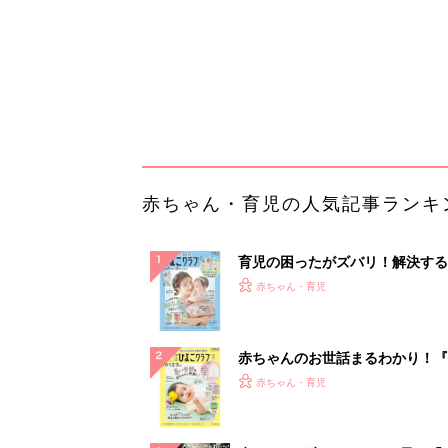
赤ちゃんのお世話まるわかり！『
てのひよこクラブ 夏号』〈巻頭
赤ちゃん・育児
集〉初めての授乳がうまくいく！
っぱい・ミルクの基本と夏のトラ
解決テク
赤ちゃんが生まれたら！2冊の「
ひよ」
赤ちゃん・育児
【毎日変わる】Amazonタイム
が見逃せない！
PR（Amazon）
ランキングをもっと見る