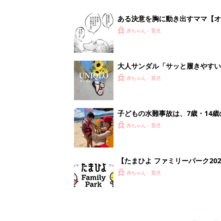
赤ちゃん・育児
1
2
妊娠日数や
妊娠中か