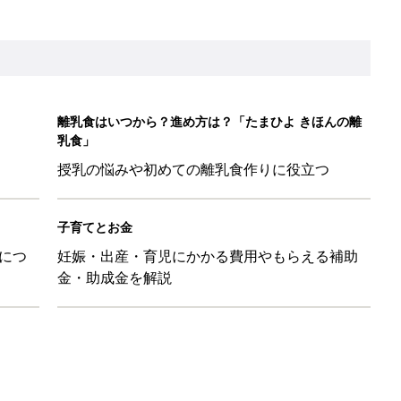
レたちの切迫早産奮闘記 #24】
！」「ユニクロ・ZARAも！」おすすめ4選
歳の夏に多く発生。時間帯は14時が危ない！親のNG行動も危険を
26】協賛企業のご紹介