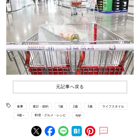
元記事へ戻る
食事
家計・節約
1歳
2歳
3歳
ライフスタイル
4歳～
料理・グルメ・レシピ
app