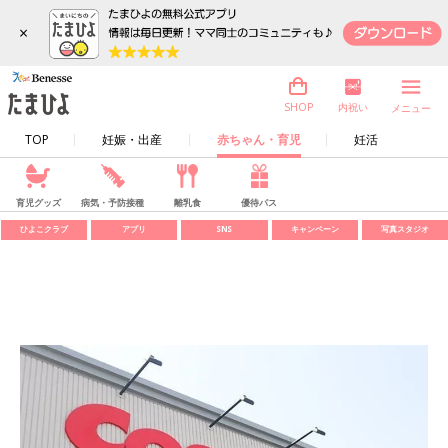
×
内祝い
SHOP
メニュー
TOP
妊娠・出産
赤ちゃん・育児
妊活
育児グッズ
病気・予防接種
離乳食
優待パス
ひよこクラブ
アプリ
SNS
キャンペーン
写真スタジオ