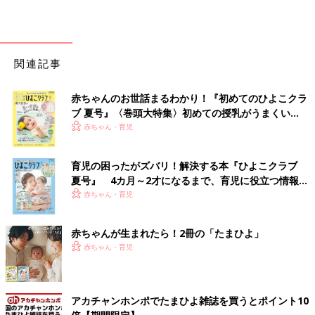
関連記事
赤ちゃんのお世話まるわかり！『初めてのひよこクラ
ブ 夏号』〈巻頭大特集〉初めての授乳がうまくい
く！ おっぱい・ミルクの基本と夏のトラブル 解決テ
赤ちゃん・育児
ク
育児の困ったがズバリ！解決する本『ひよこクラブ
夏号』 4カ月～2才になるまで、育児に役立つ情報が
いっぱい！
赤ちゃん・育児
赤ちゃんが生まれたら！2冊の「たまひよ」
赤ちゃん・育児
アカチャンホンポでたまひよ雑誌を買うとポイント10