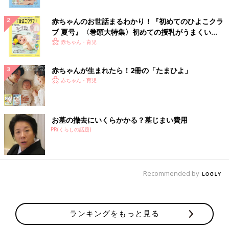
赤ちゃんのお世話まるわかり！『初めてのひよこクラ
ブ 夏号』〈巻頭大特集〉初めての授乳がうまくい
く！ おっぱい・ミルクの基本と夏のトラブル 解決テ
赤ちゃん・育児
ク
赤ちゃんが生まれたら！2冊の「たまひよ」
赤ちゃん・育児
お墓の撤去にいくらかかる？墓じまい費用
PR(くらしの話題)
Recommended by
ランキングをもっと見る