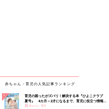
赤ちゃん・育児の人気記事ランキング
育児の困ったがズバリ！解決する本『ひよこクラブ
夏号』 4カ月～2才になるまで、育児に役立つ情報が
いっぱい！
赤ちゃん・育児