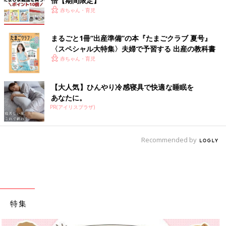
倍【期間限定】
赤ちゃん・育児
まるごと1冊“出産準備”の本『たまごクラブ 夏号』
〈スペシャル大特集〉夫婦で予習する 出産の教科書
赤ちゃん・育児
【大人気】ひんやり冷感寝具で快適な睡眠を
あなたに。
PR(アイリスプラザ)
Recommended by
特集