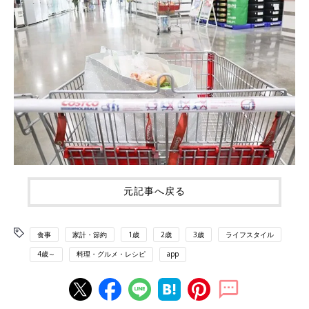
元記事へ戻る
食事
家計・節約
1歳
2歳
3歳
ライフスタイル
4歳～
料理・グルメ・レシピ
app