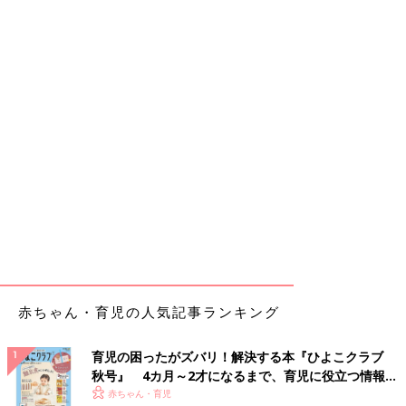
赤ちゃん・育児の人気記事ランキング
育児の困ったがズバリ！解決する本『ひよこクラブ
秋号』 4カ月～2才になるまで、育児に役立つ情報が
いっぱい！
赤ちゃん・育児