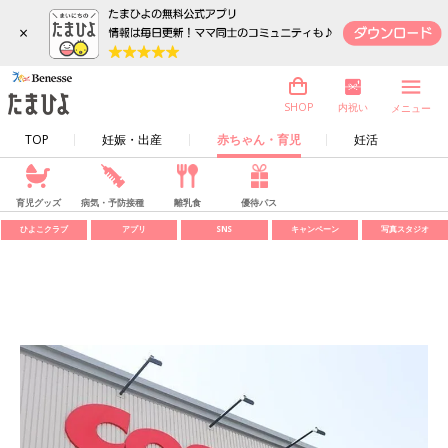
×
内祝い
SHOP
メニュー
TOP
妊娠・出産
赤ちゃん・育児
妊活
育児グッズ
病気・予防接種
離乳食
優待パス
ひよこクラブ
アプリ
SNS
キャンペーン
写真スタジオ