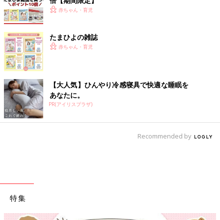
倍【期間限定】
赤ちゃん・育児
たまひよの雑誌
赤ちゃん・育児
【大人気】ひんやり冷感寝具で快適な睡眠を
あなたに。
PR(アイリスプラザ)
Recommended by
特集