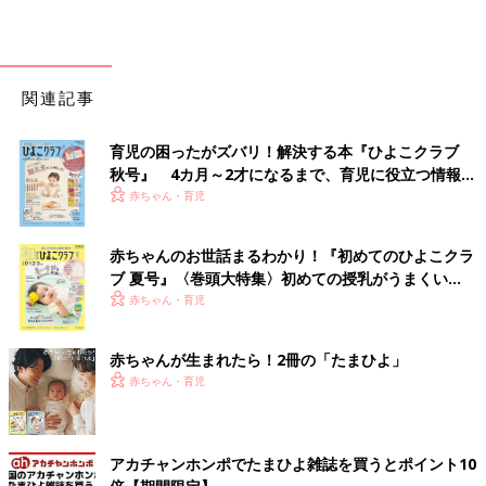
関連記事
育児の困ったがズバリ！解決する本『ひよこクラブ
秋号』 4カ月～2才になるまで、育児に役立つ情報が
いっぱい！
赤ちゃん・育児
赤ちゃんのお世話まるわかり！『初めてのひよこクラ
ブ 夏号』〈巻頭大特集〉初めての授乳がうまくい
く！ おっぱい・ミルクの基本と夏のトラブル 解決テ
赤ちゃん・育児
ク
赤ちゃんが生まれたら！2冊の「たまひよ」
赤ちゃん・育児
アカチャンホンポでたまひよ雑誌を買うとポイント10