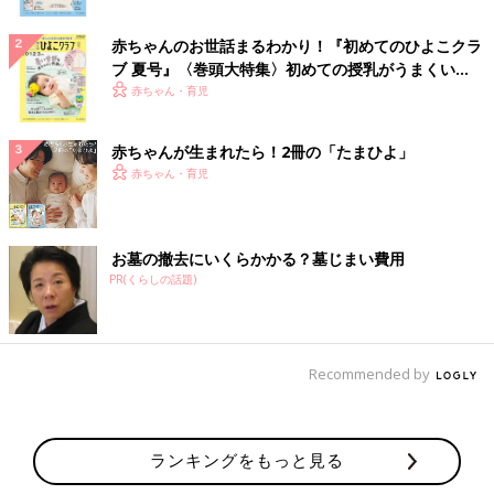
赤ちゃんのお世話まるわかり！『初めてのひよこクラ
ブ 夏号』〈巻頭大特集〉初めての授乳がうまくい
く！ おっぱい・ミルクの基本と夏のトラブル 解決テ
赤ちゃん・育児
ク
赤ちゃんが生まれたら！2冊の「たまひよ」
赤ちゃん・育児
お墓の撤去にいくらかかる？墓じまい費用
PR(くらしの話題)
Recommended by
ランキングをもっと見る