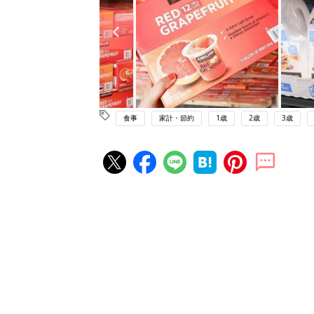
食事
家計・節約
1歳
2歳
3歳
赤ちゃん・育児の人気記事ランキ
育児の困ったがズバリ！解決する
『ひよこクラブ 秋号』 4カ月～
赤ちゃん・育児
になるまで、育児に役立つ情報が
ぱい！