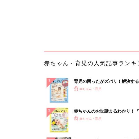
赤ちゃんのお世話まるわかり！『
てのひよこクラブ 夏号』〈巻頭
赤ちゃん・育児
集〉初めての授乳がうまくいく！
っぱい・ミルクの基本と夏のトラ
解決テク
赤ちゃんが生まれたら！2冊の「
ひよ」
赤ちゃん・育児
「え、こんなセールやってたの？
0％OFF以上が続々登場！Amazo
本気が...
PR（Amazon）
ランキングをもっと見る