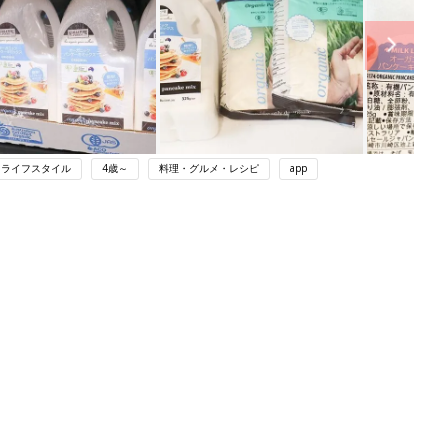
ライフスタイル
4歳～
料理・グルメ・レシピ
app
ング
関連記事
本
育児の困ったがズバリ！解決する本
2才
『ひよこクラブ 秋号』 4カ月～2才
赤ちゃん・育児
いっ
になるまで、育児に役立つ情報がいっ
ぱい！