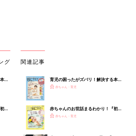
初め
赤ちゃんのお世話まるわかり！『初め
大特
てのひよこクラブ 夏号』〈巻頭大特
赤ちゃん・育児
 お
集〉初めての授乳がうまくいく！ お
ブル
っぱい・ミルクの基本と夏のトラブル
解決テク
たま
赤ちゃんが生まれたら！2冊の「たま
ひよ」
赤ちゃん・育児
アカチャンホンポでたまひよ雑誌を買
」8
うとポイント10倍【期間限定】
赤ちゃん・育児
nの
たまひよの雑誌
赤ちゃん・育児
「え、こんなセールやってたの？」8
0％OFF以上が続々登場！Amazonの