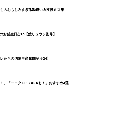
3
4
5
>
生後日数に合った情報を毎日お届け
ら産後まで長く使える無料アプリ
ダウンロード