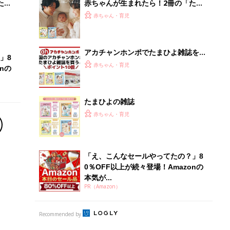
本気が...
PR（Amazon）
Recommended by
離乳食はいつから？進め方は？「たまひよ きほんの離
乳食」
授乳の悩みや初めての離乳食作りに役立つ
子育てとお金
につ
妊娠・出産・育児にかかる費用やもらえる補助
金・助成金を解説