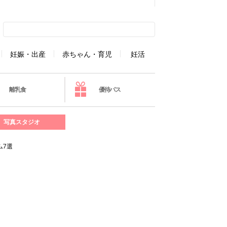
妊娠・出産
赤ちゃん・育児
妊活
離乳食
優待パス
写真スタジオ
ム7選