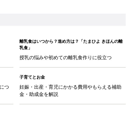
ちのおもしろすぎる勘違い＆変換ミス集
日のお誕生日占い【鏡リュウジ監修】
レたちの切迫早産奮闘記 #24】
！」「ユニクロ・ZARAも！」おすすめ4選