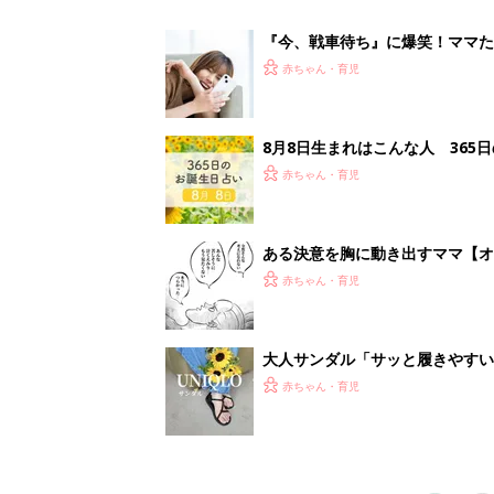
赤ちゃん・育児
1
2
妊娠日数や
妊娠中か