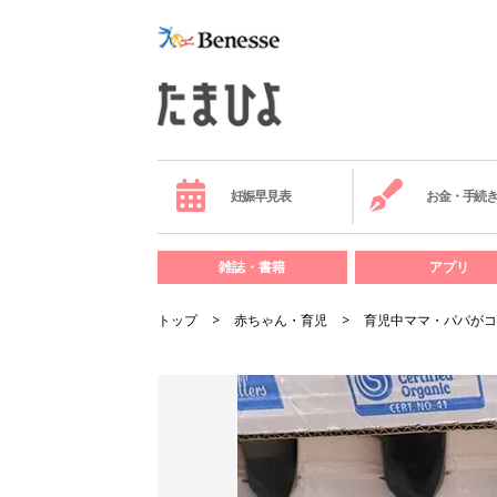
妊娠早見表
お金・手続
雑誌・書籍
アプリ
トップ
赤ちゃん・育児
育児中ママ・パパがコ