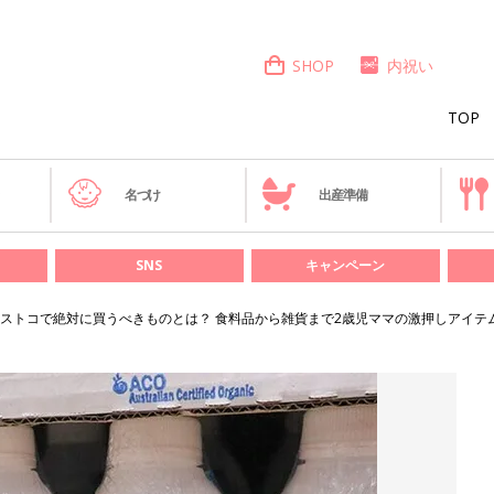
SHOP
内祝い
TOP
き
名づけ
出産準備
SNS
キャンペーン
ストコで絶対に買うべきものとは？ 食料品から雑貨まで2歳児ママの激押しアイテ