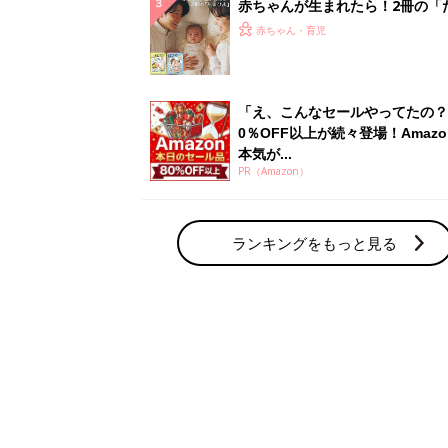
赤ちゃん・育児の人気テーマ
育児日記・マンガ
出産・育児あるあるをマンガで楽しもう
赤ちゃんの病気
赤ちゃんの病気や事故・ケガ、ホームケア
いてまとめました