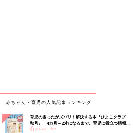
赤ちゃん・育児の人気記事ランキング
育児の困ったがズバリ！解決する本『ひよこクラブ
秋号』 4カ月～2才になるまで、育児に役立つ情報が
いっぱい！
赤ちゃん・育児