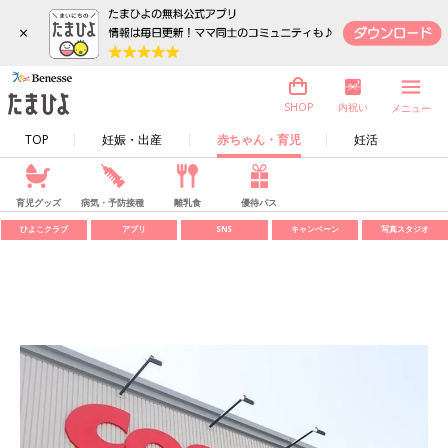
×
内祝い
SHOP
メニュー
TOP
妊娠・出産
赤ちゃん・育児
妊活
育児グッズ
病気・予防接種
離乳食
優待パス
ひよこクラブ
アプリ
SNS
キャンペーン
写真スタジオ