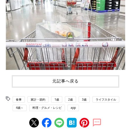
元記事へ戻る
食事
家計・節約
1歳
2歳
3歳
ライフスタイル
4歳～
料理・グルメ・レシピ
app