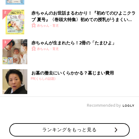
赤ちゃんのお世話まるわかり！『初めてのひよこクラ
ブ 夏号』〈巻頭大特集〉初めての授乳がうまくい
く！ おっぱい・ミルクの基本と夏のトラブル 解決テ
赤ちゃん・育児
ク
赤ちゃんが生まれたら！2冊の「たまひよ」
赤ちゃん・育児
お墓の撤去にいくらかかる？墓じまい費用
PR(くらしの話題)
Recommended by
ランキングをもっと見る