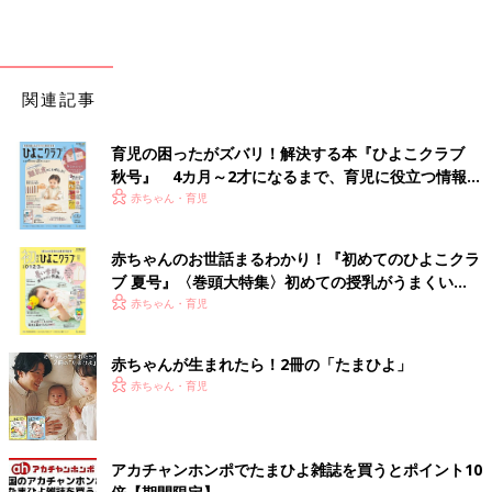
関連記事
育児の困ったがズバリ！解決する本『ひよこクラブ
秋号』 4カ月～2才になるまで、育児に役立つ情報が
いっぱい！
赤ちゃん・育児
赤ちゃんのお世話まるわかり！『初めてのひよこクラ
ブ 夏号』〈巻頭大特集〉初めての授乳がうまくい
く！ おっぱい・ミルクの基本と夏のトラブル 解決テ
赤ちゃん・育児
ク
赤ちゃんが生まれたら！2冊の「たまひよ」
赤ちゃん・育児
アカチャンホンポでたまひよ雑誌を買うとポイント10