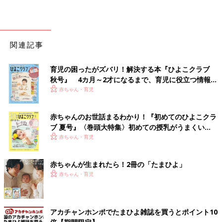
関連記事
育児の困ったがズバリ！解決する本『ひよこクラブ
秋号』 4カ月～2才になるまで、育児に役立つ情報が
いっぱい！
赤ちゃん・育児
赤ちゃんのお世話まるわかり！『初めてのひよこクラ
ブ 夏号』〈巻頭大特集〉初めての授乳がうまくい
く！ おっぱい・ミルクの基本と夏のトラブル 解決テ
赤ちゃん・育児
ク
赤ちゃんが生まれたら！2冊の「たまひよ」
赤ちゃん・育児
アカチャンホンポでたまひよ雑誌を買うとポイント10