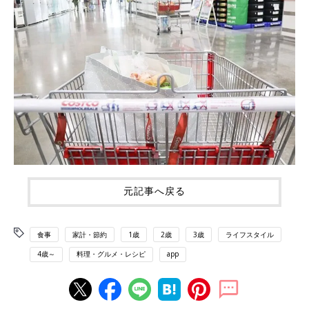
元記事へ戻る
食事
家計・節約
1歳
2歳
3歳
ライフスタイル
4歳～
料理・グルメ・レシピ
app