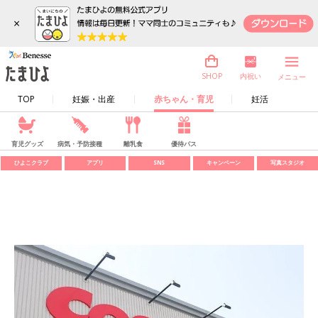
×
内祝い
SHOP
メニュー
TOP
妊娠・出産
赤ちゃん・育児
妊活
育児グッズ
病気・予防接種
離乳食
優待パス
ひよこクラブ
アプリ
SNS
キャンペーン
写真スタジオ