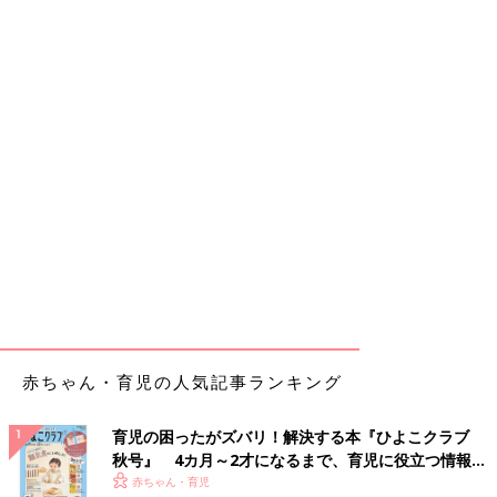
赤ちゃん・育児の人気記事ランキング
育児の困ったがズバリ！解決する本『ひよこクラブ
秋号』 4カ月～2才になるまで、育児に役立つ情報が
いっぱい！
赤ちゃん・育児