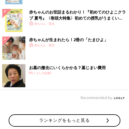
赤ちゃんのお世話まるわかり！『初めてのひよこクラ
ブ 夏号』〈巻頭大特集〉初めての授乳がうまくい
く！ おっぱい・ミルクの基本と夏のトラブル 解決テ
赤ちゃん・育児
ク
赤ちゃんが生まれたら！2冊の「たまひよ」
赤ちゃん・育児
お墓の撤去にいくらかかる？墓じまい費用
PR(くらしの話題)
Recommended by
ランキングをもっと見る