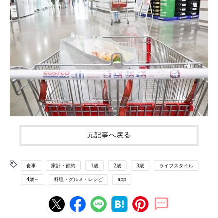
元記事へ戻る
食事
家計・節約
1歳
2歳
3歳
ライフスタイル
4歳～
料理・グルメ・レシピ
app