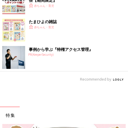
倍【期間限定】
赤ちゃん・育児
たまひよの雑誌
赤ちゃん・育児
事例から学ぶ『特権アクセス管理』
PR(KeeperSecurity)
Recommended by
特集