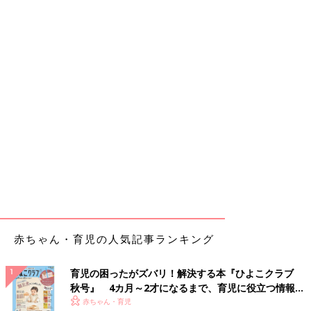
赤ちゃん・育児の人気記事ランキング
育児の困ったがズバリ！解決する本『ひよこクラブ
秋号』 4カ月～2才になるまで、育児に役立つ情報が
いっぱい！
赤ちゃん・育児