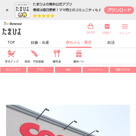
×
内祝い
SHOP
メニュー
TOP
妊娠・出産
赤ちゃん・育児
妊活
育児グッズ
病気・予防接種
離乳食
優待パス
ひよこクラブ
アプリ
SNS
キャンペーン
写真スタジオ