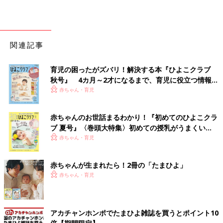
関連記事
育児の困ったがズバリ！解決する本『ひよこクラブ
秋号』 4カ月～2才になるまで、育児に役立つ情報が
いっぱい！
赤ちゃん・育児
赤ちゃんのお世話まるわかり！『初めてのひよこクラ
ブ 夏号』〈巻頭大特集〉初めての授乳がうまくい
く！ おっぱい・ミルクの基本と夏のトラブル 解決テ
赤ちゃん・育児
ク
赤ちゃんが生まれたら！2冊の「たまひよ」
赤ちゃん・育児
アカチャンホンポでたまひよ雑誌を買うとポイント10