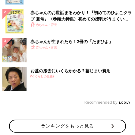
赤ちゃんのお世話まるわかり！『初めてのひよこクラ
ブ 夏号』〈巻頭大特集〉初めての授乳がうまくい
く！ おっぱい・ミルクの基本と夏のトラブル 解決テ
赤ちゃん・育児
ク
赤ちゃんが生まれたら！2冊の「たまひよ」
赤ちゃん・育児
お墓の撤去にいくらかかる？墓じまい費用
PR(くらしの話題)
Recommended by
ランキングをもっと見る