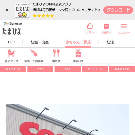
×
内祝い
SHOP
メニュー
TOP
妊娠・出産
赤ちゃん・育児
妊活
育児グッズ
病気・予防接種
離乳食
優待パス
ひよこクラブ
アプリ
SNS
キャンペーン
写真スタジオ