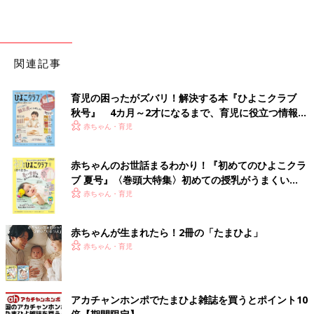
関連記事
育児の困ったがズバリ！解決する本『ひよこクラブ
秋号』 4カ月～2才になるまで、育児に役立つ情報が
いっぱい！
赤ちゃん・育児
赤ちゃんのお世話まるわかり！『初めてのひよこクラ
ブ 夏号』〈巻頭大特集〉初めての授乳がうまくい
く！ おっぱい・ミルクの基本と夏のトラブル 解決テ
赤ちゃん・育児
ク
赤ちゃんが生まれたら！2冊の「たまひよ」
赤ちゃん・育児
アカチャンホンポでたまひよ雑誌を買うとポイント10