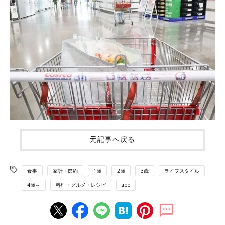
元記事へ戻る
食事
家計・節約
1歳
2歳
3歳
ライフスタイル
4歳～
料理・グルメ・レシピ
app