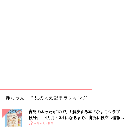
赤ちゃん・育児の人気記事ランキング
育児の困ったがズバリ！解決する本『ひよこクラブ
秋号』 4カ月～2才になるまで、育児に役立つ情報が
いっぱい！
赤ちゃん・育児