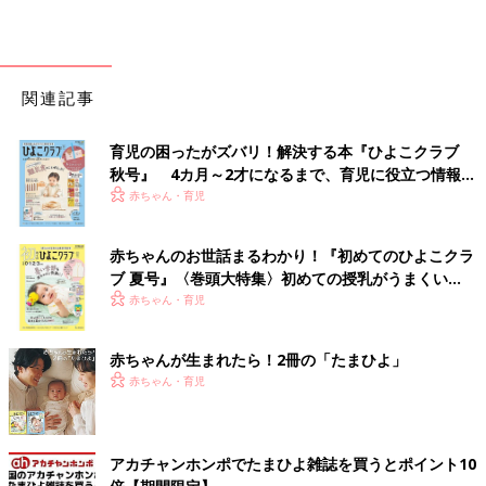
関連記事
育児の困ったがズバリ！解決する本『ひよこクラブ
秋号』 4カ月～2才になるまで、育児に役立つ情報が
いっぱい！
赤ちゃん・育児
赤ちゃんのお世話まるわかり！『初めてのひよこクラ
ブ 夏号』〈巻頭大特集〉初めての授乳がうまくい
く！ おっぱい・ミルクの基本と夏のトラブル 解決テ
赤ちゃん・育児
ク
赤ちゃんが生まれたら！2冊の「たまひよ」
赤ちゃん・育児
アカチャンホンポでたまひよ雑誌を買うとポイント10