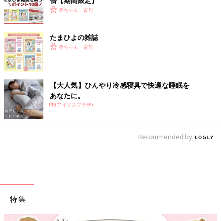
倍【期間限定】
赤ちゃん・育児
たまひよの雑誌
赤ちゃん・育児
【大人気】ひんやり冷感寝具で快適な睡眠を
あなたに。
PR(アイリスプラザ)
Recommended by
特集