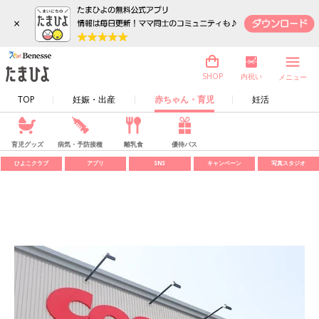
×
内祝い
SHOP
メニュー
TOP
妊娠・出産
赤ちゃん・育児
妊活
育児グッズ
病気・予防接種
離乳食
優待パス
ひよこクラブ
アプリ
SNS
キャンペーン
写真スタジオ