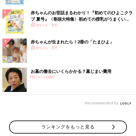
赤ちゃんのお世話まるわかり！『初めてのひよこクラ
ブ 夏号』〈巻頭大特集〉初めての授乳がうまくい
く！ おっぱい・ミルクの基本と夏のトラブル 解決テ
赤ちゃん・育児
ク
赤ちゃんが生まれたら！2冊の「たまひよ」
赤ちゃん・育児
お墓の撤去にいくらかかる？墓じまい費用
PR(くらしの話題)
Recommended by
ランキングをもっと見る