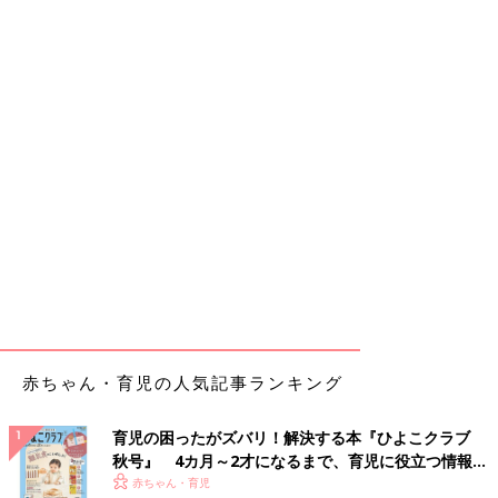
赤ちゃん・育児の人気記事ランキング
育児の困ったがズバリ！解決する本『ひよこクラブ
秋号』 4カ月～2才になるまで、育児に役立つ情報が
いっぱい！
赤ちゃん・育児