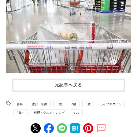
元記事へ戻る
食事
家計・節約
1歳
2歳
3歳
ライフスタイル
4歳～
料理・グルメ・レシピ
app