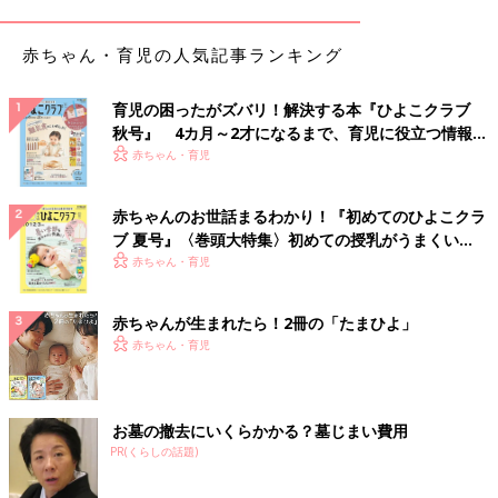
赤ちゃん・育児の人気記事ランキング
育児の困ったがズバリ！解決する本『ひよこクラブ
秋号』 4カ月～2才になるまで、育児に役立つ情報が
いっぱい！
赤ちゃん・育児
赤ちゃんのお世話まるわかり！『初めてのひよこクラ
ブ 夏号』〈巻頭大特集〉初めての授乳がうまくい
く！ おっぱい・ミルクの基本と夏のトラブル 解決テ
赤ちゃん・育児
ク
赤ちゃんが生まれたら！2冊の「たまひよ」
赤ちゃん・育児
お墓の撤去にいくらかかる？墓じまい費用
PR(くらしの話題)