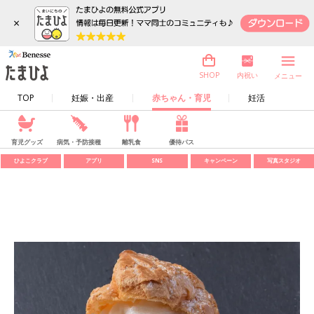
×
内祝い
SHOP
メニュー
TOP
妊娠・出産
赤ちゃん・育児
妊活
育児グッズ
病気・予防接種
離乳食
優待パス
ひよこクラブ
アプリ
SNS
キャンペーン
写真スタジオ