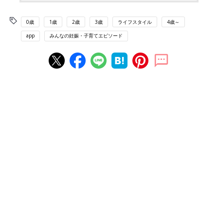
0歳
1歳
2歳
3歳
ライフスタイル
4歳～
app
みんなの妊娠・子育てエピソード