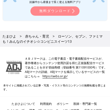
妊娠中から産後まで長く使える無料アプリ
無料ダウンロード
たまひよ
赤ちゃん・育児
ローソン、セブン、ファミマ
も！みんなのイチオシ☆コンビニスイーツ13
ＡＢＪマークは、この電子書店・電子書籍配信サービスが、
著作権者からコンテンツ使用許諾を得た正規版配信サービス
であることを示す登録商標（登録番号 第11091000号）です。
ABJマークの詳細、ABJマークを掲示しているサービスの一覧
はこちら→
https://aebs.or.jp/
本サイトに掲載されている記事・写真・イラスト等のコンテンツの無断転載を禁じま
す。
たまひよについて
利用規約
ポリシー
医師・専門家一覧