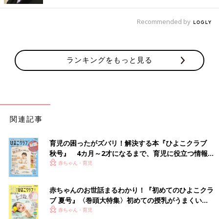
Recommended by
ランキングをもっと見る
関連記事
育児の困ったがズバリ！解決する本『ひよこクラブ
秋号』 4カ月～2才になるまで、育児に役立つ情報が
いっぱい！
赤ちゃん・育児
赤ちゃんのお世話まるわかり！『初めてのひよこクラ
ブ 夏号』〈巻頭大特集〉初めての授乳がうまくい
く！ おっぱい・ミルクの基本と夏のトラブル 解決テ
赤ちゃん・育児