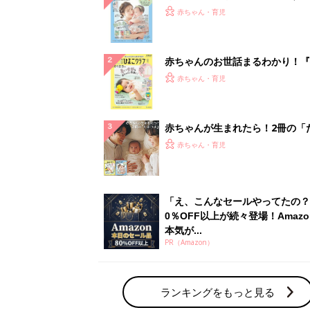
『ひよこクラブ 夏号』 4カ月～
赤ちゃん・育児
になるまで、育児に役立つ情報が
ぱい！
赤ちゃんのお世話まるわかり！『
てのひよこクラブ 夏号』〈巻頭
赤ちゃん・育児
集〉初めての授乳がうまくいく！
っぱい・ミルクの基本と夏のトラ
解決テク
赤ちゃんが生まれたら！2冊の「
ひよ」
赤ちゃん・育児
「え、こんなセールやってたの？
0％OFF以上が続々登場！Amazo
本気が...
PR（Amazon）
ランキングをもっと見る