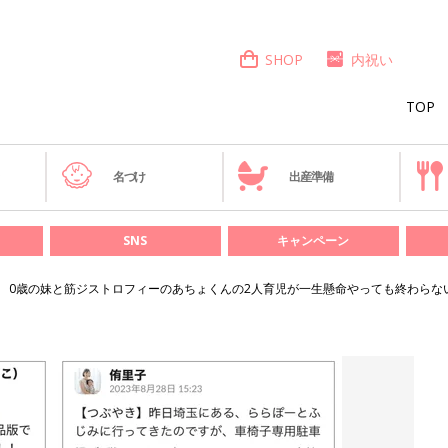
SHOP
内祝い
TOP
き
名づけ
出産準備
SNS
キャンペーン
0歳の妹と筋ジストロフィーのあちょくんの2人育児が一生懸命やっても終わらな