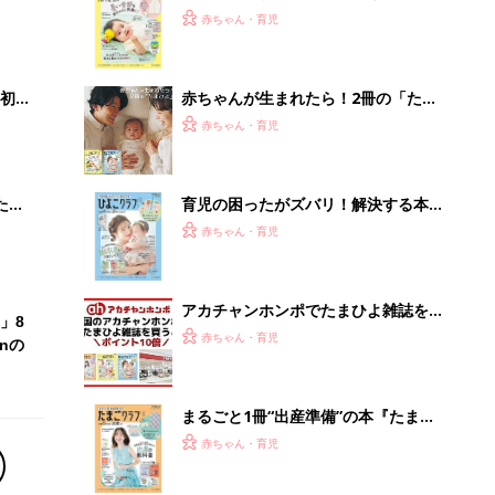
2才
てのひよこクラブ 夏号』〈巻頭大特
赤ちゃん・育児
いっ
集〉初めての授乳がうまくいく！ お
っぱい・ミルクの基本と夏のトラブル
解決テク
初め
赤ちゃんが生まれたら！2冊の「たま
大特
ひよ」
赤ちゃん・育児
 お
ブル
たま
育児の困ったがズバリ！解決する本
『ひよこクラブ 秋号』 4カ月～2才
赤ちゃん・育児
になるまで、育児に役立つ情報がいっ
ぱい！
アカチャンホンポでたまひよ雑誌を買
」8
うとポイント10倍【期間限定】
赤ちゃん・育児
nの
まるごと1冊“出産準備”の本『たまご
クラブ 夏号』〈スペシャル大特集〉
赤ちゃん・育児
夫婦で予習する 出産の教科書