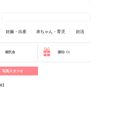
妊娠・出産
赤ちゃん・育児
妊活
離乳食
優待パス
写真スタジオ
師】