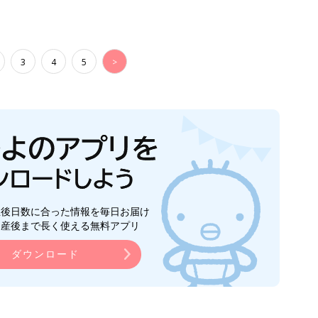
3
4
5
>
生後日数に合った情報を毎日お届け
ら産後まで長く使える無料アプリ
ダウンロード