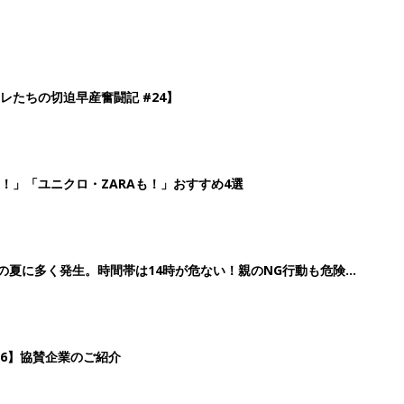
レたちの切迫早産奮闘記 #24】
！」「ユニクロ・ZARAも！」おすすめ4選
歳の夏に多く発生。時間帯は14時が危ない！親のNG行動も危険を
26】協賛企業のご紹介