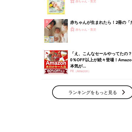
てのひよこクラブ 夏号』〈巻頭
赤ちゃん・育児
集〉初めての授乳がうまくいく！
っぱい・ミルクの基本と夏のトラ
解決テク
赤ちゃんが生まれたら！2冊の「
ひよ」
赤ちゃん・育児
「え、こんなセールやってたの？
0％OFF以上が続々登場！Amazo
本気が...
PR（Amazon）
ランキングをもっと見る