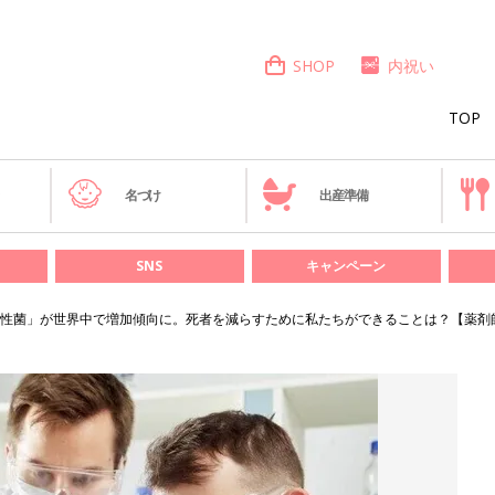
SHOP
内祝い
TOP
き
名づけ
出産準備
SNS
キャンペーン
性菌」が世界中で増加傾向に。死者を減らすために私たちができることは？【薬剤