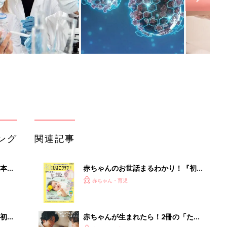
ング
関連記事
本
赤ちゃんのお世話まるわかり！『初め
2才
てのひよこクラブ 夏号』〈巻頭大特
赤ちゃん・育児
いっ
集〉初めての授乳がうまくいく！ お
っぱい・ミルクの基本と夏のトラブル
解決テク
初め
赤ちゃんが生まれたら！2冊の「たま