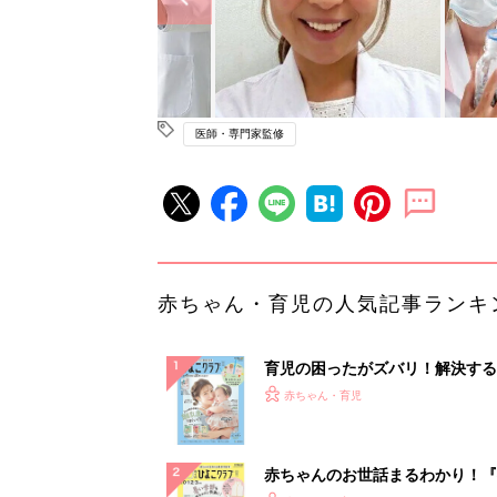
医師・専門家監修
赤ちゃん・育児の人気記事ランキ
育児の困ったがズバリ！解決する
『ひよこクラブ 夏号』 4カ月～
赤ちゃん・育児
になるまで、育児に役立つ情報が
ぱい！
赤ちゃんのお世話まるわかり！『