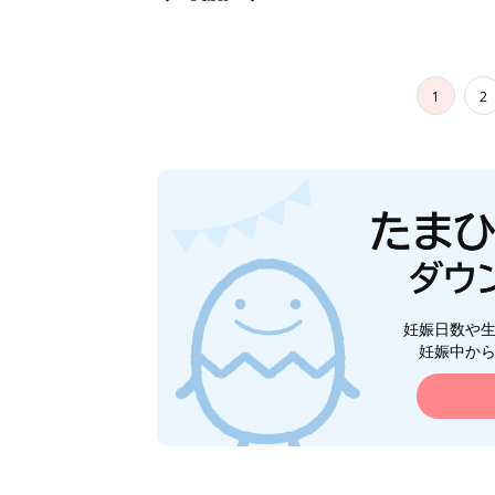
1
2
妊娠日数や
妊娠中か