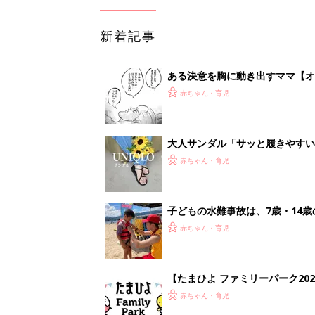
新着記事
ある決意を胸に動き出すママ【オ
赤ちゃん・育児
大人サンダル「サッと履きやすい
赤ちゃん・育児
子どもの水難事故は、7歳・14
まねく【専門家】
赤ちゃん・育児
【たまひよ ファミリーパーク20
赤ちゃん・育児