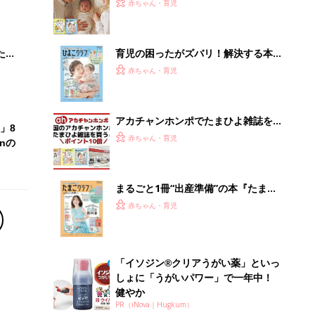
大特
ひよ」
赤ちゃん・育児
 お
ブル
たま
育児の困ったがズバリ！解決する本
『ひよこクラブ 秋号』 4カ月～2才
赤ちゃん・育児
になるまで、育児に役立つ情報がいっ
ぱい！
アカチャンホンポでたまひよ雑誌を買
」8
うとポイント10倍【期間限定】
赤ちゃん・育児
nの
まるごと1冊“出産準備”の本『たまご
クラブ 夏号』〈スペシャル大特集〉
赤ちゃん・育児
夫婦で予習する 出産の教科書
「イソジン®クリアうがい薬」といっ
しょに「うがいパワー」で一年中！
健やか
PR（iNova｜Hugkum）